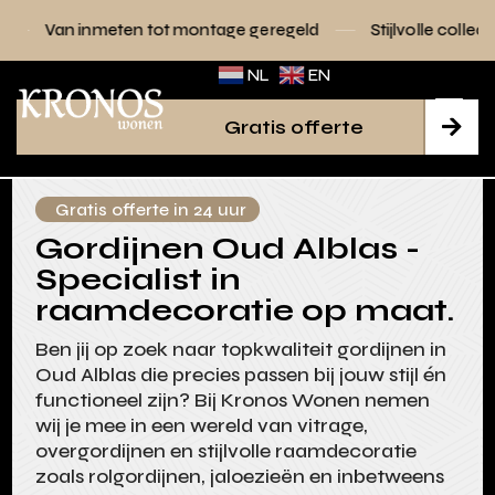
 tot montage geregeld
Stijlvolle collecties voor elk interieu
NL
EN
Gratis offerte

Gratis offerte in 24 uur
Gordijnen Oud Alblas -
Specialist in
raamdecoratie op maat.
Ben jij op zoek naar topkwaliteit gordijnen in
Oud Alblas die precies passen bij jouw stijl én
functioneel zijn? Bij Kronos Wonen nemen
wij je mee in een wereld van vitrage,
overgordijnen en stijlvolle raamdecoratie
zoals rolgordijnen, jaloezieën en inbetweens