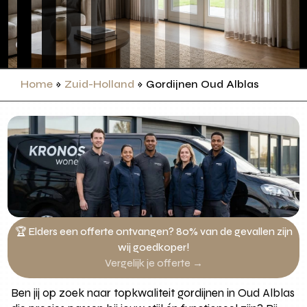
Home
»
Zuid-Holland
»
Gordijnen Oud Alblas
🏆 Elders een offerte ontvangen? 80% van de gevallen zijn
wij goedkoper!
Vergelijk je offerte →
Ben jij op zoek naar topkwaliteit gordijnen in Oud Alblas