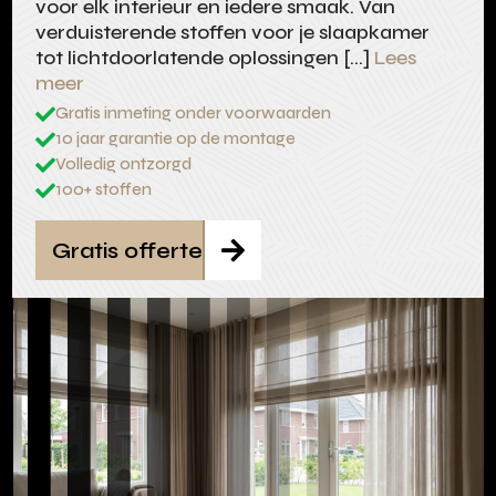
voor elk interieur en iedere smaak. Van
verduisterende stoffen voor je slaapkamer
tot lichtdoorlatende oplossingen […]
Lees
meer
Gratis inmeting onder voorwaarden

10 jaar garantie op de montage

Volledig ontzorgd

100+ stoffen

Gratis offerte
