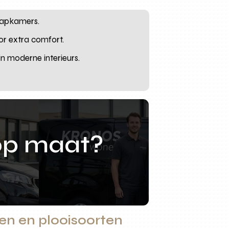
laapkamers.
or extra comfort.
in moderne interieurs.
op maat?
fen en plooisoorten