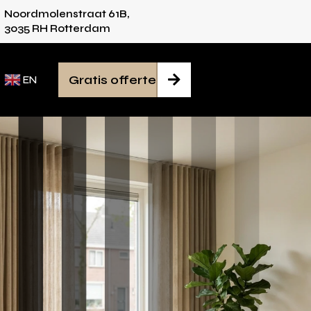
Noordmolenstraat 61B,
ies voor iedere ruimte
Van inmeten tot mont
3035 RH Rotterdam
Gratis offerte

EN