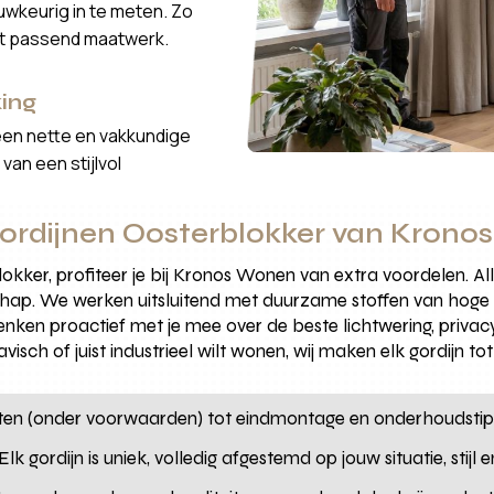
wkeurig in te meten. Zo
ct passend maatwerk.
ing
een nette en vakkundige
van een stijlvol
ordijnen Oosterblokker van Kron
lokker, profiteer je bij Kronos Wonen van extra voordelen. 
ap. We werken uitsluitend met duurzame stoffen van hoge k
nken proactief met je mee over de beste lichtwering, privacy
navisch of juist industrieel wilt wonen, wij maken elk gordijn 
ten (onder voorwaarden) tot eindmontage en onderhoudstip
Elk gordijn is uniek, volledig afgestemd op jouw situatie, stijl 