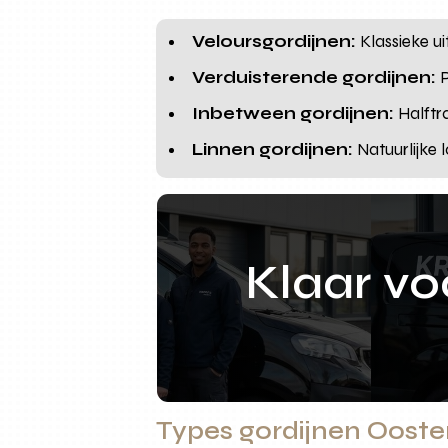
Veloursgordijnen:
Klassieke ui
Verduisterende gordijnen:
P
Inbetween gordijnen:
Halftra
Linnen gordijnen:
Natuurlijke 
Klaar v
Types gordijnen Ooster