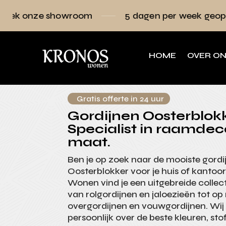
owroom
5 dagen per week geopend
Raa
HOME
OVER O
Gratis offerte in 24 uur
Gordijnen Oosterblokk
Specialist in raamdec
maat.
Ben je op zoek naar de mooiste gordi
Oosterblokker voor je huis of kantoor
Wonen vind je een uitgebreide collec
van rolgordijnen en jaloezieën tot 
overgordijnen en vouwgordijnen. Wij 
persoonlijk over de beste kleuren, st