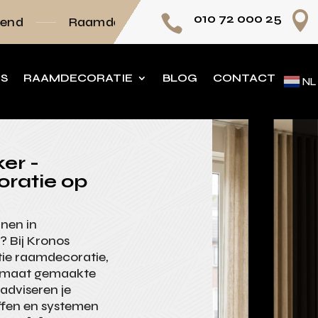

010 72 000 25

mdecoratie volledig op maat
Persoonlijk adv
NS
RAAMDECORATIE
BLOG
CONTACT
NL
er -
oratie op
jnen in
? Bij Kronos
tie raamdecoratie,
op maat gemaakte
adviseren je
offen en systemen