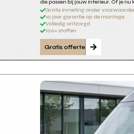
die passen bij jouw interieur. Of je nu 
Gratis inmeting onder voorwaarde

10 jaar garantie op de montage

Volledig ontzorgd

100+ stoffen

Gratis offerte
