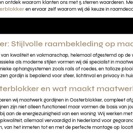
n en ontdek waarom klanten ons met 5 sterren waarderen. Me
terblokker
en ervaar zelf waarom wij dé keuze in raamdecor
er: Stijlvolle raambekleding op ma
d van kwaliteit en vakmanschap, helemaal afgestemd op de w
ssieke als moderne stijlen vormen wij dé specialist in maatw
eke ophangsystemen zoals rails of roedes, en talloze plooi-o
en gordijn is bepalend voor sfeer, lichtinval en privacy in hui
sterblokker en wat maakt maatwer
eren wij maatwerk gordijnen in Oosterblokker, compleet af
ijnen zijn niet alleen functioneel maar vormen de basis van
 bij aan de energiezuinigheid van een woning. Wij werken met 
topkwaliteit, allemaal vervaardigd in Nederland voor gegar
n, van het inmeten tot en met de perfecte montage op locati