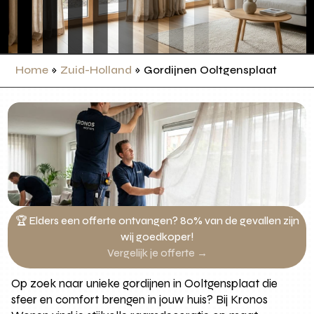
Home
»
Zuid-Holland
»
Gordijnen Ooltgensplaat
🏆 Elders een offerte ontvangen? 80% van de gevallen zijn
wij goedkoper!
Vergelijk je offerte →
Op zoek naar unieke gordijnen in Ooltgensplaat die
sfeer en comfort brengen in jouw huis? Bij Kronos