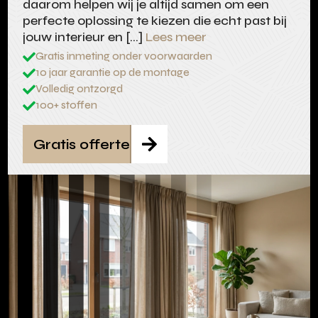
daarom helpen wij je altijd samen om een
perfecte oplossing te kiezen die echt past bij
jouw interieur en […]
Lees meer
Gratis inmeting onder voorwaarden

10 jaar garantie op de montage

Volledig ontzorgd

100+ stoffen

Gratis offerte
