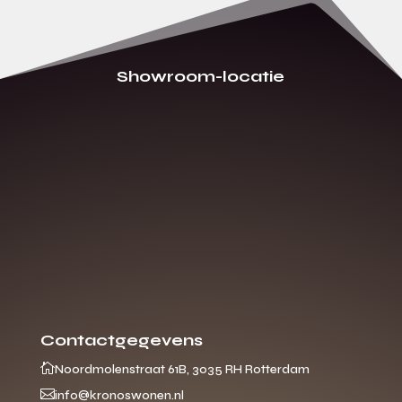
Showroom-locatie
Contactgegevens

Noordmolenstraat 61B, 3035 RH Rotterdam

info@kronoswonen.nl