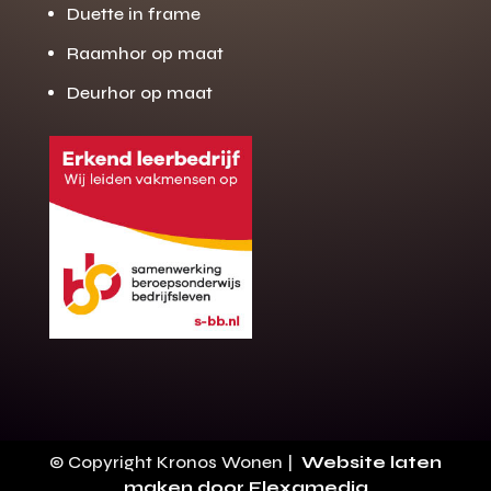
Duette in frame
Raamhor op maat
Deurhor op maat
Gratis offerte
M
op maat?
Binnen 24 uur jouw gratis offerte
10 jaar garantie op de montage
Gratis inmeting (voorwaarden)
Volledig ontzorgd
Wij werken landelijk
© Copyright Kronos Wonen |
Website laten
100+ stoffen
maken door Flexamedia