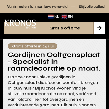
n tot montage geregeld
Stijlvolle collecties voor elk interie
NL
EN
Gratis offerte

Gratis offerte in 24 uur
Gordijnen Ooltgensplaat
- Specialist in
raamdecoratie op maat.
Op zoek naar unieke gordijnen in
Ooltgensplaat die sfeer en comfort brengen
in jouw huis? Bij Kronos Wonen vind je
stijlvolle raamdecoratie op maat, variërend
van rolgordijnen tot overgordijnen en
verduisterende gordijnen. Elk huis is anders,