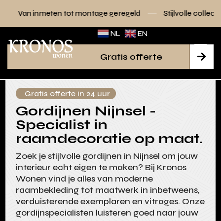
en tot montage geregeld
Stijlvolle collecties voor elk inter
NL
EN
Gratis offerte

Gratis offerte in 24 uur
Gordijnen Nijnsel -
Specialist in
raamdecoratie op maat.
Zoek je stijlvolle gordijnen in Nijnsel om jouw
interieur echt eigen te maken? Bij Kronos
Wonen vind je alles van moderne
raambekleding tot maatwerk in inbetweens,
verduisterende exemplaren en vitrages. Onze
gordijnspecialisten luisteren goed naar jouw