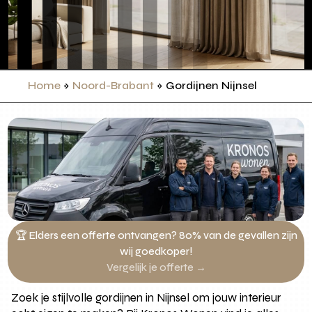
Home
»
Noord-Brabant
»
Gordijnen Nijnsel
🏆 Elders een offerte ontvangen? 80% van de gevallen zijn
wij goedkoper!
Vergelijk je offerte →
Zoek je stijlvolle gordijnen in Nijnsel om jouw interieur