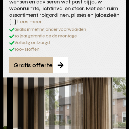
wensen en adviseren wat past bij jouw
woonruimte, lichtinval en sfeer. Met een ruim
assortiment rolgordijnen, plissés en jaloezieën
[…]
Lees meer
Gratis inmeting onder voorwaarden

10 jaar garantie op de montage

Volledig ontzorgd

100+ stoffen

Gratis offerte
