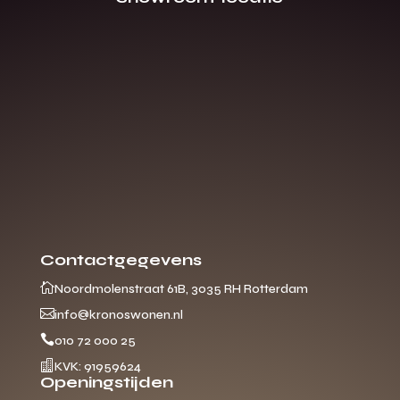
Contactgegevens

Noordmolenstraat 61B, 3035 RH Rotterdam

info@kronoswonen.nl

010 72 000 25

KVK: 91959624
Openingstijden