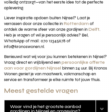
volledig ontzorgt—van het eerste idee tot de perfecte
oplevering.
Liever inspiratie opdoen buiten Nijnsel? Laat je
verrassen door onze collectie in
Rotterdam
of
ontdek de warme sfeer van onze gordijnen in
Delft
.
Heb je vragen of wil je persoonlijk advies? Bel,
WhatsApp of mail: 070 12345678 of
info@kronoswonen.nl.
Benieuwd wat wij voor jou kunnen betekenen in Nijnsel?
Vraag direct en vrijblijvend een
persoonlijke offerte
aan voor gordijnen Nijnsel
binnen 24 uur. Bij Kronos
Wonen geniet je van maatwerk, vakmanschap en
service en transformeer je elke ruimte tot jouw thuis.
Meest gestelde vragen
Waar vind je het grootste aanbod
gordijnen in Nijnsel en omgeving?