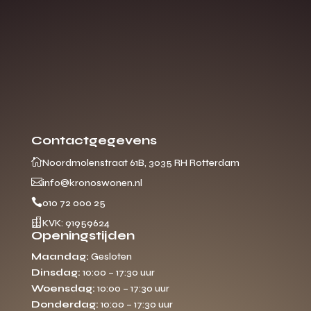
Contactgegevens

Noordmolenstraat 61B, 3035 RH Rotterdam

info@kronoswonen.nl

010 72 000 25

KVK: 91959624
Openingstijden
Maandag:
Gesloten
Dinsdag:
10:00 – 17:30 uur
Woensdag:
10:00 – 17:30 uur
Donderdag:
10:00 – 17:30 uur