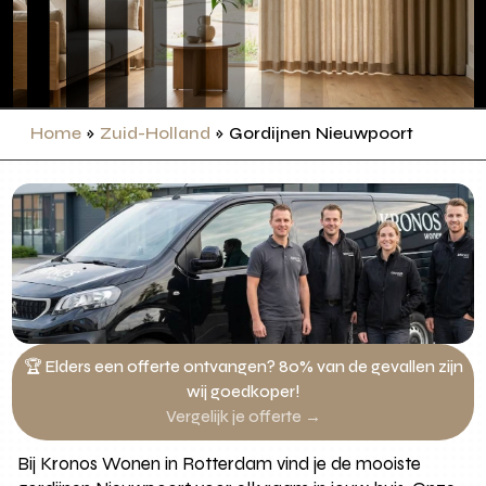
Home
»
Zuid-Holland
»
Gordijnen Nieuwpoort
🏆 Elders een offerte ontvangen? 80% van de gevallen zijn
wij goedkoper!
Vergelijk je offerte →
Bij Kronos Wonen in Rotterdam vind je de mooiste