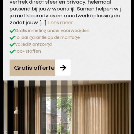
vertrek direct sfeer en privacy, helemaal
passend bij jouw woonstijl. Samen helpen wij
je met kleuradvies en maatwerkoplossingen
zodat jouw […]
Lees meer
Gratis inmeting onder voorwaarden

10 jaar garantie op de montage

Volledig ontzorgd

100+ stoffen

Gratis offerte
