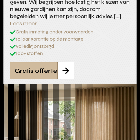
geven. Wij begrijpen hoe lastig het kiezen van
nieuwe gordijnen kan zijn, daarom
begeleiden wij je met persoonlijk advies […]
Lees meer
Gratis inmeting onder voorwaarden

10 jaar garantie op de montage

Volledig ontzorgd

100+ stoffen

Gratis offerte
