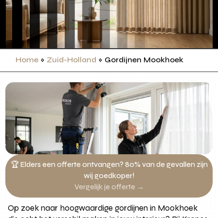
Home
»
Zuid-Holland
»
Gordijnen Mookhoek
🏆 Elders een offerte ontvangen? 80% van de gevallen zijn
wij goedkoper!
Vergelijk je offerte →
Op zoek naar hoogwaardige gordijnen in Mookhoek