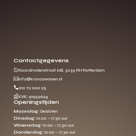
Contactgegevens

Noordmolenstraat 61B, 3035 RH Rotterdam

info@kronoswonen.nl

010 72 000 25

KVK: 91959624
Openingstijden
Maandag:
Gesloten
Dinsdag:
10:00 – 17:30 uur
Woensdag:
10:00 – 17:30 uur
Donderdag:
10:00 – 17:30 uur