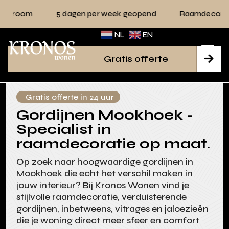
dagen per week geopend
Raamdecoratie volledig op ma
NL
EN
Gratis offerte

Gratis offerte in 24 uur
Gordijnen Mookhoek -
Specialist in
raamdecoratie op maat.
Op zoek naar hoogwaardige gordijnen in
Mookhoek die echt het verschil maken in
jouw interieur? Bij Kronos Wonen vind je
stijlvolle raamdecoratie, verduisterende
gordijnen, inbetweens, vitrages en jaloezieën
die je woning direct meer sfeer en comfort