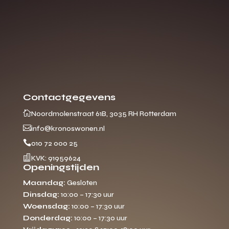
Contactgegevens

Noordmolenstraat 61B, 3035 RH Rotterdam

info@kronoswonen.nl

010 72 000 25

KVK: 91959624
Openingstijden
Maandag:
Gesloten
Dinsdag:
10:00 – 17:30 uur
Woensdag:
10:00 – 17:30 uur
Donderdag:
10:00 – 17:30 uur