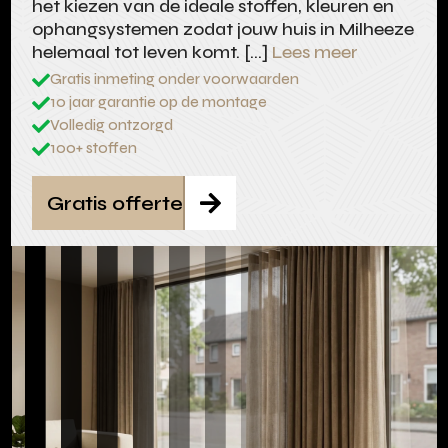
het kiezen van de ideale stoffen, kleuren en
ophangsystemen zodat jouw huis in Milheeze
helemaal tot leven komt. […]
Lees meer
Gratis inmeting onder voorwaarden

10 jaar garantie op de montage

Volledig ontzorgd

100+ stoffen

Gratis offerte
