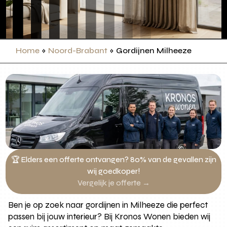
Home
»
Noord-Brabant
»
Gordijnen Milheeze
🏆 Elders een offerte ontvangen? 80% van de gevallen zijn
wij goedkoper!
Vergelijk je offerte →
Ben je op zoek naar gordijnen in Milheeze die perfect
passen bij jouw interieur? Bij Kronos Wonen bieden wij