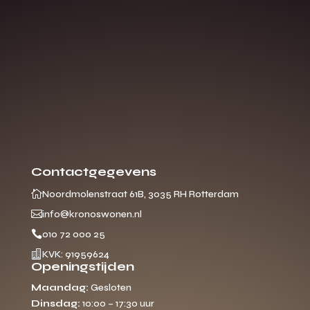
Contactgegevens

Noordmolenstraat 61B, 3035 RH Rotterdam

info@kronoswonen.nl

010 72 000 25

KVK: 91959624
Openingstijden
Maandag:
Gesloten
Dinsdag:
10:00 – 17:30 uur