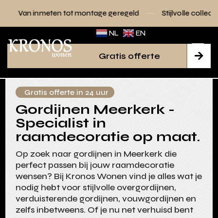
n tot montage geregeld
Stijlvolle collecties voor elk interi
NL
EN
Gratis offerte

Gratis offerte in 24 uur
Gordijnen Meerkerk -
Specialist in
raamdecoratie op maat.
Op zoek naar gordijnen in Meerkerk die
perfect passen bij jouw raamdecoratie
wensen? Bij Kronos Wonen vind je alles wat je
nodig hebt voor stijlvolle overgordijnen,
verduisterende gordijnen, vouwgordijnen en
zelfs inbetweens. Of je nu net verhuisd bent