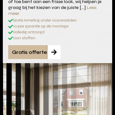
of toe bent aan een frisse look, wij helpen je
graag bij het kiezen van de juiste […]
Lees
meer
Gratis inmeting onder voorwaarden

10 jaar garantie op de montage

Volledig ontzorgd

100+ stoffen

Gratis offerte
