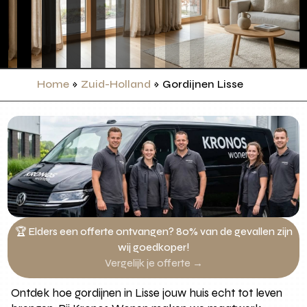
Home
»
Zuid-Holland
»
Gordijnen Lisse
🏆 Elders een offerte ontvangen? 80% van de gevallen zijn
wij goedkoper!
Vergelijk je offerte →
Ontdek hoe gordijnen in Lisse jouw huis echt tot leven