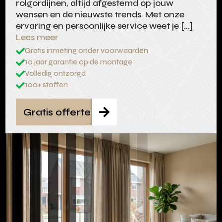
rolgordijnen, altijd afgestemd op jouw
wensen en de nieuwste trends. Met onze
ervaring en persoonlijke service weet je […]
Lees meer
Gratis inmeting onder voorwaarden

10 jaar garantie op de montage

Volledig ontzorgd

100+ stoffen

Gratis offerte
