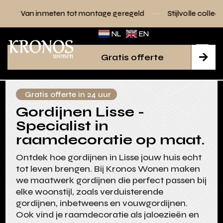
en tot montage geregeld
Stijlvolle collecties voor elk inte
NL
EN
Gratis offerte

Gratis offerte in 24 uur
Gordijnen Lisse -
Specialist in
raamdecoratie op maat.
Ontdek hoe gordijnen in Lisse jouw huis echt
tot leven brengen. Bij Kronos Wonen maken
we maatwerk gordijnen die perfect passen bij
elke woonstijl, zoals verduisterende
gordijnen, inbetweens en vouwgordijnen.
Ook vind je raamdecoratie als jaloezieën en