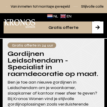
 tot montage geregeld
Stijlvolle collecties voor elk interie
NL
EN
Gratis offerte

Gratis offerte in 24 uur
Gordijnen
Leidschendam -
Specialist in
raamdecoratie op maat.
Ben je toe aan nieuwe gordijnen in
Leidschendam om je woonkamer,
slaapkamer of kantoor meer sfeer te geven?
Bij Kronos Wonen vind je stijlvolle
gordijnoplossingen zoals verduisterende