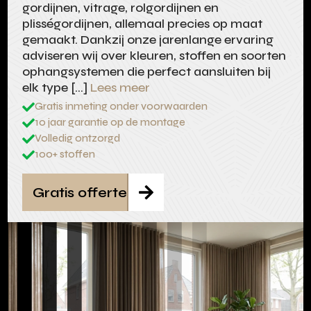
gordijnen, vitrage, rolgordijnen en
plisségordijnen, allemaal precies op maat
gemaakt. Dankzij onze jarenlange ervaring
adviseren wij over kleuren, stoffen en soorten
ophangsystemen die perfect aansluiten bij
elk type […]
Lees meer
Gratis inmeting onder voorwaarden

10 jaar garantie op de montage

Volledig ontzorgd

100+ stoffen

Gratis offerte
