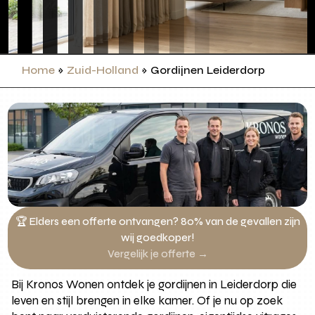
Home
»
Zuid-Holland
»
Gordijnen Leiderdorp
🏆 Elders een offerte ontvangen? 80% van de gevallen zijn
wij goedkoper!
Vergelijk je offerte →
Bij Kronos Wonen ontdek je gordijnen in Leiderdorp die
leven en stijl brengen in elke kamer. Of je nu op zoek