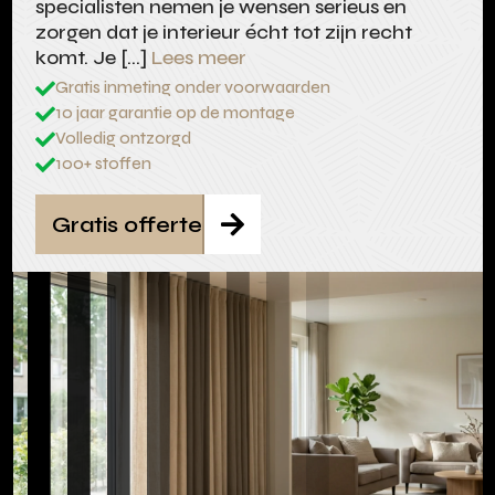
specialisten nemen je wensen serieus en
zorgen dat je interieur écht tot zijn recht
komt. Je […]
Lees meer
Gratis inmeting onder voorwaarden

10 jaar garantie op de montage

Volledig ontzorgd

100+ stoffen

Gratis offerte
