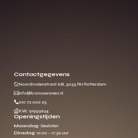
Contactgegevens

Noordmolenstraat 61B, 3035 RH Rotterdam

info@kronoswonen.nl

010 72 000 25

KVK: 91959624
Openingstijden
Maandag:
Gesloten
Dinsdag:
10:00 – 17:30 uur