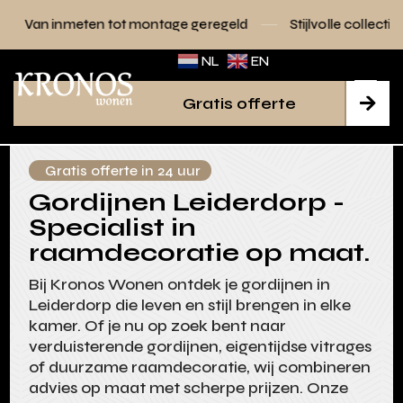
n tot montage geregeld
Stijlvolle collecties voor elk interie
NL
EN
Gratis offerte

Gratis offerte in 24 uur
Gordijnen Leiderdorp -
Specialist in
raamdecoratie op maat.
Bij Kronos Wonen ontdek je gordijnen in
Leiderdorp die leven en stijl brengen in elke
kamer. Of je nu op zoek bent naar
verduisterende gordijnen, eigentijdse vitrages
of duurzame raamdecoratie, wij combineren
advies op maat met scherpe prijzen. Onze