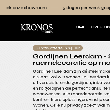
howroom
5 dagen per week geopend
Ra
HOME
OVER O
Gratis offerte in 24 uur
Gordijnen Leerdam - S
raamdecoratie op ma
Gordijnen Leerdam zijn dé sfeermaker
als je stijlvol wilt wonen. In Leerdam k
uit verduisterende gordijnen, inbetw
en rolgordijnen die perfect aansluite
woonwensen. Alle raamdecoratie, v
kant-en-klare oplossingen, vind je ee
Wonen. Of je nu privacy zoekt, warm