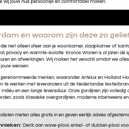
 wij jouw huis persoonlijk en comfortabel maken.
erdam en waarom zijn deze zo gelie
die niet alleen sfeer aan je woonkamer, slaapkamer of kant
val, privacy en warmte-isolatie. Kronos Wonen is al jaren dé 
leuren en afwerkingen. Wij maken het verschil omdat we all
r jouw wensen.
 gerenommeerde merken, waaronder Artelux en Holland Haag,
 te werken met leveranciers uit de Nederlandse textielbra
ilieu en een lange levensduur. Onze gordijnen zijn volledig 
den, zoals klassieke overgordijnen, moderne inbetweens en s
isten meten alles gratis in en geven eerlijk advies afgestemd o
hnieken:
Denk aan wave-plooi, enkel- of dubbel-plooi voor 