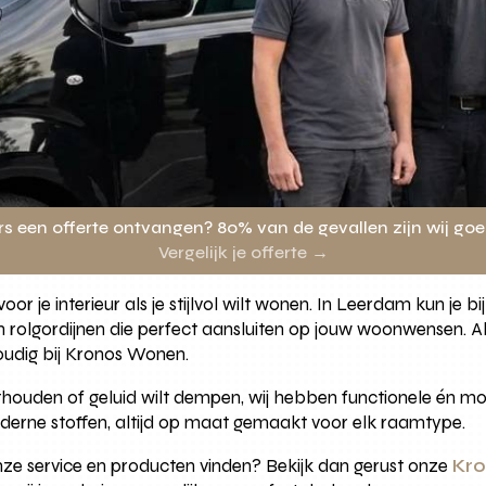
rs een offerte ontvangen? 80% van de gevallen zijn wij go
Vergelijk je offerte →
r je interieur als je stijlvol wilt wonen. In Leerdam kun je bi
en rolgordijnen die perfect aansluiten op jouw woonwensen. 
voudig bij Kronos Wonen.
sthouden of geluid wilt dempen, wij hebben functionele én mo
moderne stoffen, altijd op maat gemaakt voor elk raamtype.
nze service en producten vinden? Bekijk dan gerust onze
Kro