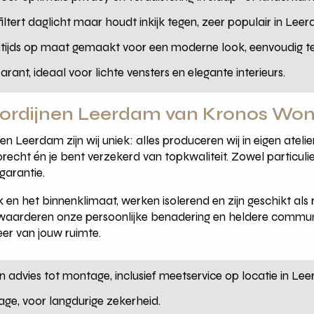
iltert daglicht maar houdt inkijk tegen, zeer populair in Lee
ntijds op maat gemaakt voor een moderne look, eenvoudig t
rant, ideaal voor lichte vensters en elegante interieurs.
gordijnen Leerdam van Kronos Wo
n Leerdam zijn wij uniek: alles produceren wij in eigen atelier
precht én je bent verzekerd van topkwaliteit. Zowel particulie
arantie.
 en het binnenklimaat, werken isolerend en zijn geschikt al
aarderen onze persoonlijke benadering en heldere communica
eer van jouw ruimte.
 advies tot montage, inclusief meetservice op locatie in Le
ge, voor langdurige zekerheid.