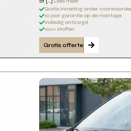
of […]
Lees meer
Gratis inmeting onder voorwaarde

10 jaar garantie op de montage

Volledig ontzorgd

100+ stoffen

Gratis offerte
