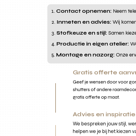
Contact opnemen:
Neem telef
Inmeten en advies:
Wij komen 
Stofkeuze en stijl:
Samen kiezen
Productie in eigen atelier:
We
Montage en nazorg:
Onze erva
Gratis offerte aan
Geef je wensen door voor gord
shutters of andere raamdecor
gratis offerte op maat.
Advies en inspiratie
We bespreken jouw stijl, we
helpen we je bij het kiezen 