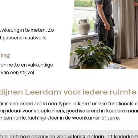
wkeurig in te meten. Zo
ct passend maatwerk.
ing
een nette en vakkundige
van een stijlvol
rdijnen Leerdam voor iedere ruimte
r in een breed scala aan typen, elk met unieke functionele en
ing ideaal voor slaapkamers, goed isolerend in koudere maa
or een lichte, luchtige sfeer in de woonkamer of serre.
oor optimale privacy en verduistering in slaap- of kinderkam