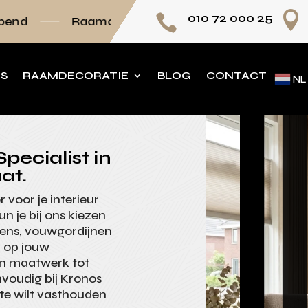

010 72 000 25

amdecoratie volledig op maat
Persoonlijk ad
NS
RAAMDECORATIE
BLOG
CONTACT
NL
pecialist in
at.
 voor je interieur
un je bij ons kiezen
eens, vouwgordijnen
n op jouw
an maatwerk tot
nvoudig bij Kronos
te wilt vasthouden