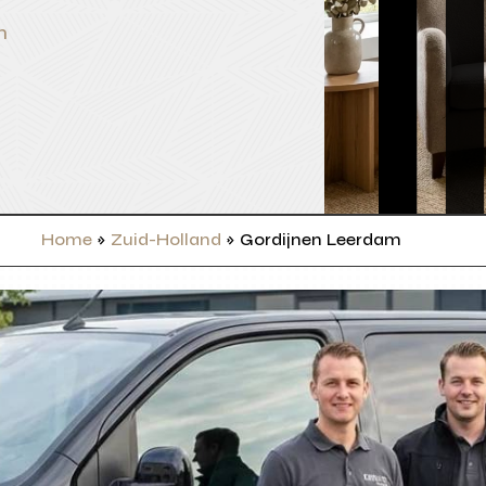
n
Home
»
Zuid-Holland
»
Gordijnen Leerdam