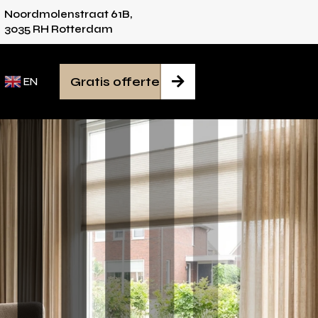
Noordmolenstraat 61B,
vies voor iedere ruimte
Van inmeten tot mon
3035 RH Rotterdam
Gratis offerte

EN