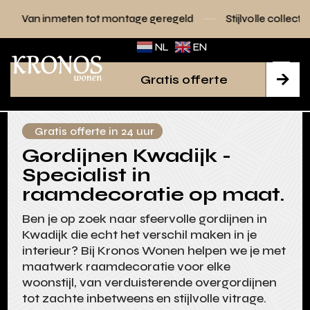
n tot montage geregeld
Stijlvolle collecties voor elk interi
NL
EN
Gratis offerte

Gratis offerte in 24 uur
Gordijnen Kwadijk -
Specialist in
raamdecoratie op maat.
Ben je op zoek naar sfeervolle gordijnen in
Kwadijk die echt het verschil maken in je
interieur? Bij Kronos Wonen helpen we je met
maatwerk raamdecoratie voor elke
woonstijl, van verduisterende overgordijnen
tot zachte inbetweens en stijlvolle vitrage.