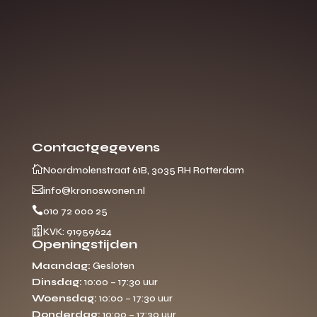
Contactgegevens

Noordmolenstraat 61B, 3035 RH Rotterdam

info@kronoswonen.nl

010 72 000 25

KVK: 91959624
Openingstijden
Maandag:
Gesloten
Dinsdag:
10:00 – 17:30 uur
Woensdag:
10:00 – 17:30 uur
Donderdag:
10:00 – 17:30 uur