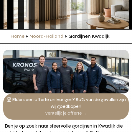
Home
»
Noord-Holland
»
Gordijnen Kwadijk
🏆 Elders een offerte ontvangen? 80% van de gevallen zijn
wij goedkoper!
Vergelijk je offerte →
Ben je op zoek naar sfeervolle gordijnen in Kwadijk die