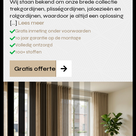
Wij staan bekend om onze brede collectie
trekgordijnen, plisségordijnen, jaloezieën en
rolgordijnen, waardoor je altijd een oplossing
[…]
Lees meer
Gratis inmeting onder voorwaarden

10 jaar garantie op de montage

Volledig ontzorgd

100+ stoffen

Gratis offerte
