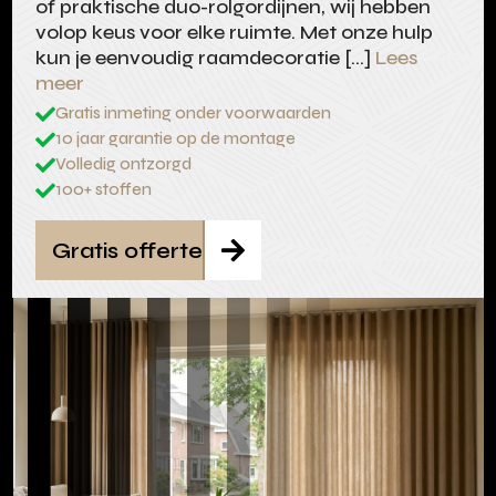
of praktische duo-rolgordijnen, wij hebben
volop keus voor elke ruimte. Met onze hulp
kun je eenvoudig raamdecoratie […]
Lees
meer
Gratis inmeting onder voorwaarden

10 jaar garantie op de montage

Volledig ontzorgd

100+ stoffen

Gratis offerte
