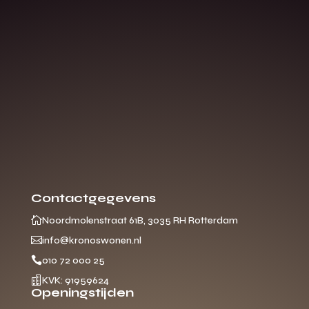
Contactgegevens

Noordmolenstraat 61B, 3035 RH Rotterdam

info@kronoswonen.nl

010 72 000 25

KVK: 91959624
Openingstijden