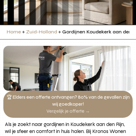
Home
»
Zuid-Holland
»
Gordijnen Koudekerk aan den R
🏆 Elders een offerte ontvangen? 80% van de gevallen zijn
wij goedkoper!
Vergelijk je offerte →
Als je zoekt naar gordijnen in Koudekerk aan den Rijn,
wil je sfeer en comfort in huis halen. Bij Kronos Wonen