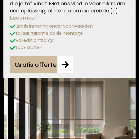
die je tof vindt. Met ons vind je voor elk raam
een oplossing, of het nu om isolerende […]
Lees meer
Gratis inmeting onder voorwaarden

10 jaar garantie op de montage

Volledig ontzorgd

100+ stoffen

Gratis offerte
