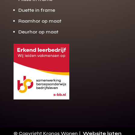
Duette in frame
Raamhor op maat
Deurhor op maat
Gratis offerte
M
op maat?
Binnen 24 uur jouw gratis offerte
10 jaar garantie op de montage
Gratis inmeting (voorwaarden)
Volledig ontzorgd
Wij werken landelijk
© Copyright Kronos Wonen |
Website laten