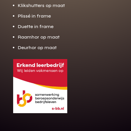
Klikshutters op maat
Plissé in frame
Duette in frame
Raamhor op maat
Deurhor op maat
Gratis offerte
M
op maat?
Binnen 24 uur jouw gratis offerte
10 jaar garantie op de montage
Gratis inmeting (voorwaarden)
Volledig ontzorgd