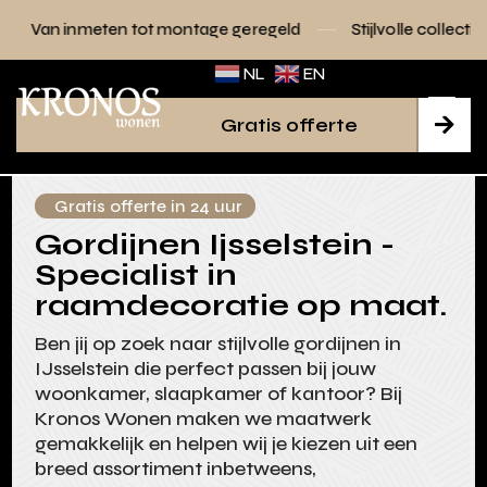
n tot montage geregeld
Stijlvolle collecties voor elk interi
NL
EN
Gratis offerte

Gratis offerte in 24 uur
Gordijnen Ijsselstein -
Specialist in
raamdecoratie op maat.
Ben jij op zoek naar stijlvolle gordijnen in
IJsselstein die perfect passen bij jouw
woonkamer, slaapkamer of kantoor? Bij
Kronos Wonen maken we maatwerk
gemakkelijk en helpen wij je kiezen uit een
breed assortiment inbetweens,