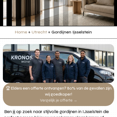
Home
»
Utrecht
»
Gordijnen Ijsselstein
🏆 Elders een offerte ontvangen? 80% van de gevallen zijn
wij goedkoper!
Vergelijk je offerte →
Ben jij op zoek naar stijlvolle gordijnen in IJsselstein die