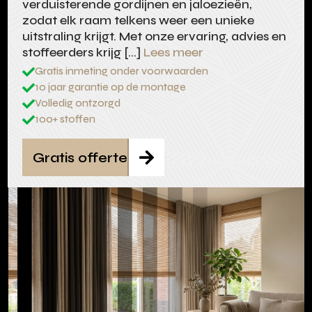
verduisterende gordijnen en jaloezieën,
zodat elk raam telkens weer een unieke
uitstraling krijgt. Met onze ervaring, advies en
stoffeerders krijg […]
Lees meer
Gratis inmeting onder voorwaarden

10 jaar garantie op de montage

Volledig ontzorgd

100+ stoffen

Gratis offerte
