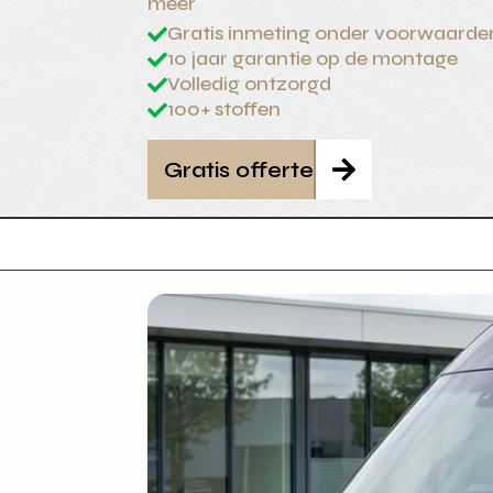
meer
Gratis inmeting onder voorwaarde

10 jaar garantie op de montage

Volledig ontzorgd

100+ stoffen

Gratis offerte
