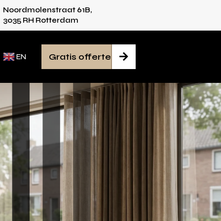
Noordmolenstraat 61B,
dvies voor iedere ruimte
Van inmeten tot mon
3035 RH Rotterdam
Gratis offerte

EN