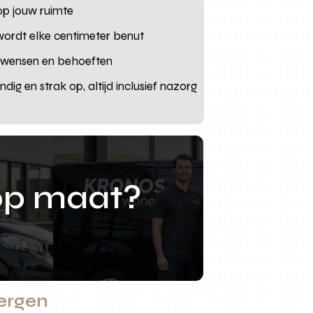
 op jouw ruimte
 wordt elke centimeter benut
uw wensen en behoeften
ig en strak op, altijd inclusief nazorg
op maat?
bergen