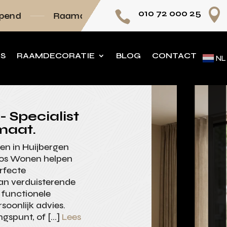

010 72 000 25

aamdecoratie volledig op maat
Persoonlijk a
NS
RAAMDECORATIE
BLOG
CONTACT
NL
 Specialist
maat.
nen in Huijbergen
onos Wonen helpen
erfecte
Van verduisterende
 functionele
soonlijk advies.
ngspunt, of […]
Lees