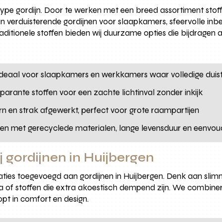
type gordijn. Door te werken met een breed assortiment stof
aan verduisterende gordijnen voor slaapkamers, sfeervolle 
aditionele stoffen bieden wij duurzame opties die bijdragen a
Ideaal voor slaapkamers en werkkamers waar volledige duiste
sparante stoffen voor een zachte lichtinval zonder inkijk
n en strak afgewerkt, perfect voor grote raampartijen
gen met gerecyclede materialen, lange levensduur en eenvoud
j gordijnen in Huijbergen
vaties toegevoegd aan gordijnen in Huijbergen. Denk aan slimm
a of stoffen die extra akoestisch dempend zijn. We combin
oopt in comfort en design.