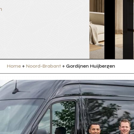
n
Home
»
Noord-Brabant
»
Gordijnen Huijbergen