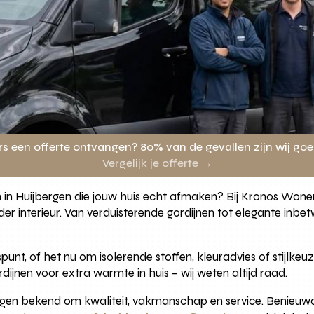
rs een offerte ontvangen? 80% van de gevallen zijn wij go
Vergelijk je offerte →
en in Huijbergen die jouw huis echt afmaken? Bij Kronos Wone
r interieur. Van verduisterende gordijnen tot elegante inbetw
punt, of het nu om isolerende stoffen, kleuradvies of stijlkeu
jnen voor extra warmte in huis – wij weten altijd raad.
rgen bekend om kwaliteit, vakmanschap en service. Benieuw