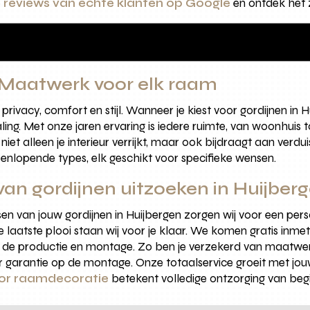
e
reviews van echte klanten op Google
en ontdek het z
 Maatwerk voor elk raam
privacy, comfort en stijl. Wanneer je kiest voor gordijnen in 
ling. Met onze jaren ervaring is iedere ruimte, van woonhuis to
t alleen je interieur verrijkt, maar ook bijdraagt aan verduist
teenlopende types, elk geschikt voor specifieke wensen.
van gordijnen uitzoeken in Huijber
en van jouw gordijnen in Huijbergen zorgen wij voor een perso
 laatste plooi staan wij voor je klaar. We komen gratis in
 de productie en montage. Zo ben je verzekerd van maatwer
 garantie op de montage. Onze totaalservice groeit met jo
or raamdecoratie
betekent volledige ontzorging van begi