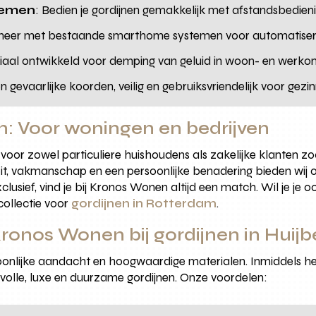
temen
: Bedien je gordijnen gemakkelijk met afstandsbedien
neer met bestaande smarthome systemen voor automatiser
ciaal ontwikkeld voor demping van geluid in woon- en werk
n gevaarlijke koorden, veilig en gebruiksvriendelijk voor gezi
n: Voor woningen en bedrijven
oor zowel particuliere huishoudens als zakelijke klanten z
t, vakmanschap en een persoonlijke benadering bieden wij opl
usief, vind je bij Kronos Wonen altijd een match. Wil je je oo
collectie voor
gordijnen in Rotterdam
.
onos Wonen bij gordijnen in Huij
soonlijke aandacht en hoogwaardige materialen. Inmiddels h
olle, luxe en duurzame gordijnen. Onze voordelen: