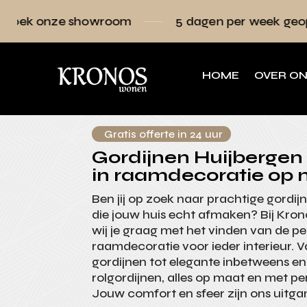
showroom
5 dagen per week geopend
R
HOME
OVER O
Gratis offerte in 24 uur
Gordijnen Huijbergen -
in raamdecoratie op 
Ben jij op zoek naar prachtige gordij
die jouw huis echt afmaken? Bij Kr
wij je graag met het vinden van de p
raamdecoratie voor ieder interieur. 
gordijnen tot elegante inbetweens en
rolgordijnen, alles op maat en met per
Jouw comfort en sfeer zijn ons uitga