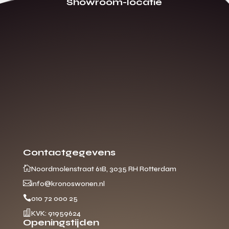
Showroom-locatie
Contactgegevens

Noordmolenstraat 61B, 3035 RH Rotterdam

info@kronoswonen.nl

010 72 000 25

KVK: 91959624
Openingstijden