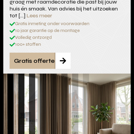
graag met raamdecoratie die past bij jouw
huis én smaak. Van advies bij het uitzoeken
tot […]
Lees meer
Gratis inmeting onder voorwaarden

10 jaar garantie op de montage

Volledig ontzorgd

100+ stoffen

Gratis offerte
