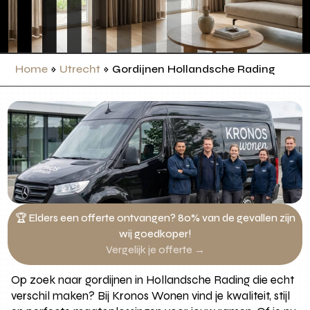
Home
»
Utrecht
»
Gordijnen Hollandsche Rading
🏆 Elders een offerte ontvangen? 80% van de gevallen zijn
wij goedkoper!
Vergelijk je offerte →
Op zoek naar gordijnen in Hollandsche Rading die echt
verschil maken? Bij Kronos Wonen vind je kwaliteit, stijl