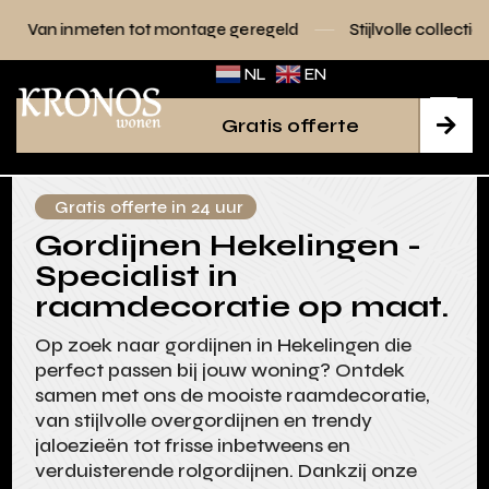
 tot montage geregeld
Stijlvolle collecties voor elk interie
NL
EN
Gratis offerte

Gratis offerte in 24 uur
Gordijnen Hekelingen -
Specialist in
raamdecoratie op maat.
Op zoek naar gordijnen in Hekelingen die
perfect passen bij jouw woning? Ontdek
samen met ons de mooiste raamdecoratie,
van stijlvolle overgordijnen en trendy
jaloezieën tot frisse inbetweens en
verduisterende rolgordijnen. Dankzij onze