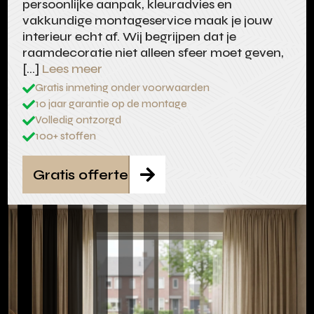
persoonlijke aanpak, kleuradvies en
vakkundige montageservice maak je jouw
interieur echt af. Wij begrijpen dat je
raamdecoratie niet alleen sfeer moet geven,
[…]
Lees meer
Gratis inmeting onder voorwaarden

10 jaar garantie op de montage

Volledig ontzorgd

100+ stoffen

Gratis offerte
