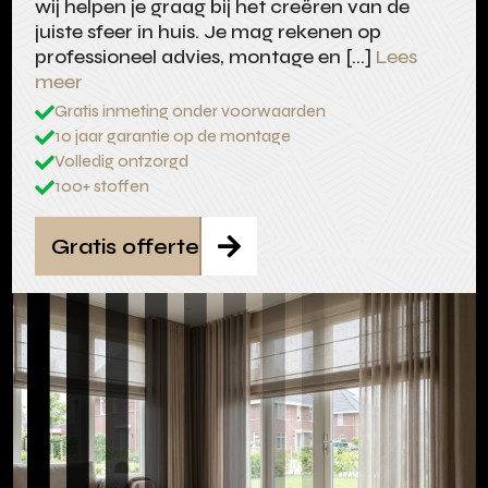
wij helpen je graag bij het creëren van de
juiste sfeer in huis. Je mag rekenen op
professioneel advies, montage en […]
Lees
meer
Gratis inmeting onder voorwaarden

10 jaar garantie op de montage

Volledig ontzorgd

100+ stoffen

Gratis offerte
