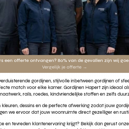
rs een offerte ontvangen? 80% van de gevallen zijn wij go
Vergelijk je offerte →
rduisterende gordijnen, stijlvolle inbetween gordijnen of sfe
cte match voor elke kamer. Gordijnen Hapert zijn ideaal als 
 maatwerk, rails, roedes, kindvriendelijke stoffen en zelfs duu
n kleuren, dessins en de perfecte afwerking zodat jouw gordij
orgen we ervoor dat jouw woonruimte direct gezelliger en rust
ice en tevreden klantenervaring krijgt? Bekijk dan gerust onz