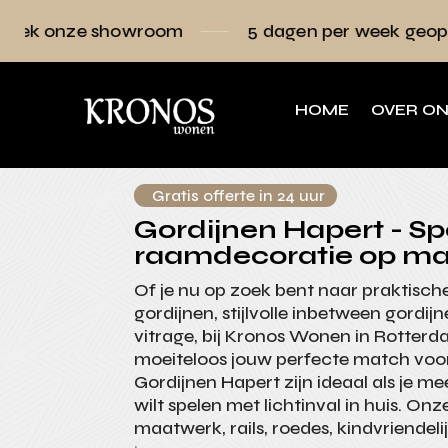
owroom
5 dagen per week geopend
Ra
HOME
OVER O
Gratis offerte in 24 uur
Gordijnen Hapert - Spe
raamdecoratie op ma
Of je nu op zoek bent naar praktisch
gordijnen, stijlvolle inbetween gordijn
vitrage, bij Kronos Wonen in Rotterd
moeiteloos jouw perfecte match voor
Gordijnen Hapert zijn ideaal als je me
wilt spelen met lichtinval in huis. On
maatwerk, rails, roedes, kindvriendeli