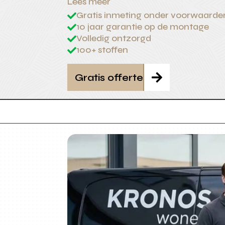
Lees meer
Gratis inmeting onder voorwaarde

10 jaar garantie op de montage

Volledig ontzorgd

100+ stoffen

Gratis offerte
