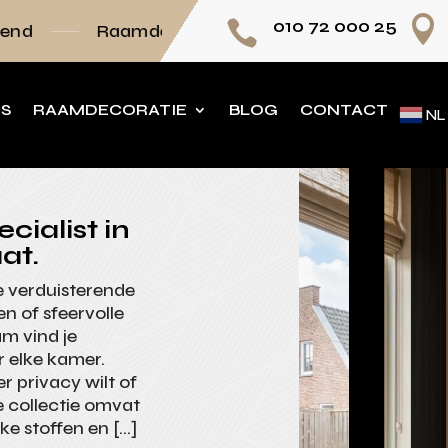

010 72 000 25

amdecoratie volledig op maat
Persoonlijk ad
NS
RAAMDECORATIE
BLOG
CONTACT
NL
cialist in
at.
e verduisterende
en of sfeervolle
am vind je
 elke kamer.
er privacy wilt of
ze collectie omvat
jke stoffen en […]