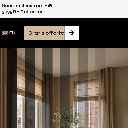
Noordmolenstraat 61B,
vies voor iedere ruimte
Van inmeten tot mont
3035 RH Rotterdam
Gratis offerte

EN