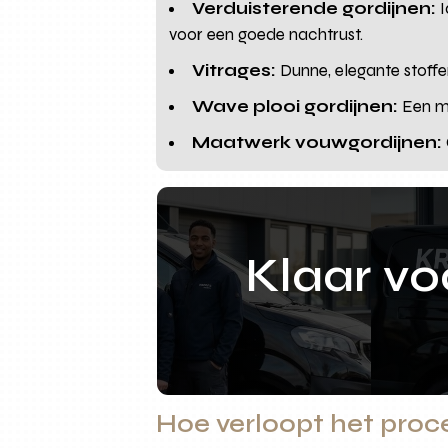
Verduisterende gordijnen:
I
voor een goede nachtrust.
Vitrages:
Dunne, elegante stoffen
Wave plooi gordijnen:
Een mo
Maatwerk vouwgordijnen:
Klaar v
Hoe verloopt het proce