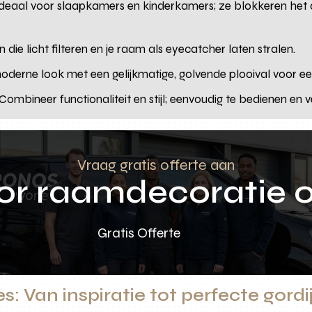
deaal voor slaapkamers en kinderkamers; ze blokkeren het da
 die licht filteren en je raam als eyecatcher laten stralen.
derne look met een gelijkmatige, golvende plooival voor een l
Combineer functionaliteit en stijl; eenvoudig te bedienen en ve
Vraag gratis offerte aan
oor raamdecoratie 
Gratis Offerte
s: Van inspiratie tot perfecte gord