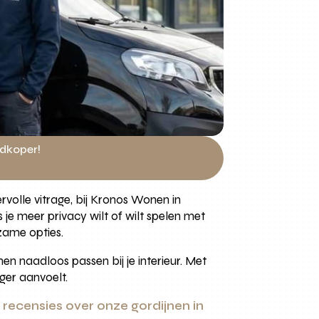
edkoper!
ervolle vitrage, bij Kronos Wonen in
je meer privacy wilt of wilt spelen met
rzame opties.
nen naadloos passen bij je interieur. Met
iger aanvoelt.
e
recensies over onze gordijnen in