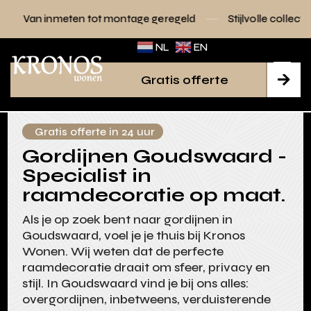
n tot montage geregeld
Stijlvolle collecties voor elk interi
NL
EN
Gratis offerte

Gratis offerte in 24 uur
Gordijnen Goudswaard -
Specialist in
raamdecoratie op maat.
Als je op zoek bent naar gordijnen in
Goudswaard, voel je je thuis bij Kronos
Wonen. Wij weten dat de perfecte
raamdecoratie draait om sfeer, privacy en
stijl. In Goudswaard vind je bij ons alles:
overgordijnen, inbetweens, verduisterende