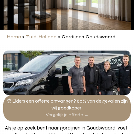
Home
»
Zuid-Holland
»
Gordijnen Goudswaard
🏆 Elders een offerte ontvangen? 80% van de gevallen zijn
wij goedkoper!
Vergelijk je offerte →
Als je op zoek bent naar gordijnen in Goudswaard, voel