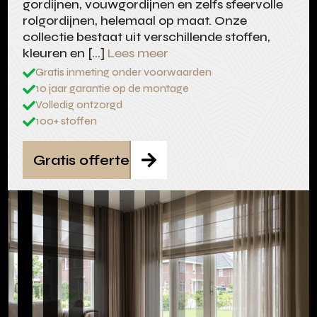
gordijnen, vouwgordijnen en zelfs sfeervolle
rolgordijnen, helemaal op maat. Onze
collectie bestaat uit verschillende stoffen,
kleuren en […]
Lees meer
Gratis inmeting onder voorwaarden

10 jaar garantie op de montage

Volledig ontzorgd

100+ stoffen

Gratis offerte
