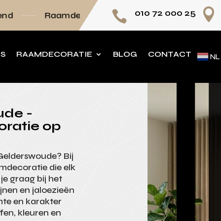

010 72 000 25

mdecoratie volledig op maat
Persoonlijk adv
NS
RAAMDECORATIE
BLOG
CONTACT
NL
ude -
oratie op
 Gelderswoude? Bij
amdecoratie die elk
je graag bij het
jnen en jaloezieën
mte en karakter
ffen, kleuren en