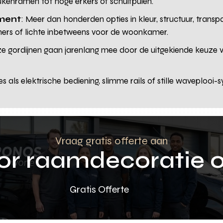
keukenramen tot hoge erkers of schuifpuien.
iment
: Meer dan honderden opties in kleur, structuur, transp
mers of lichte inbetweens voor de woonkamer.
ze gordijnen gaan jarenlang mee door de uitgekiende keuze 
es als elektrische bediening, slimme rails of stille waveploo
Vraag gratis offerte aan
oor raamdecoratie 
Gratis Offerte