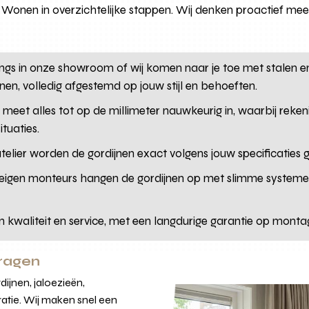
os Wonen in overzichtelijke stappen. Wij denken proactief me
angs in onze showroom of wij komen naar je toe met stalen
jnen, volledig afgestemd op jouw stijl en behoeften.
t meet alles tot op de millimeter nauwkeurig in, waarbij re
tuaties.
 atelier worden de gordijnen exact volgens jouw specificati
eigen monteurs hangen de gordijnen op met slimme systemen, i
n kwaliteit en service, met een langdurige garantie op monta
vragen
ijnen, jaloezieën,
atie. Wij maken snel een