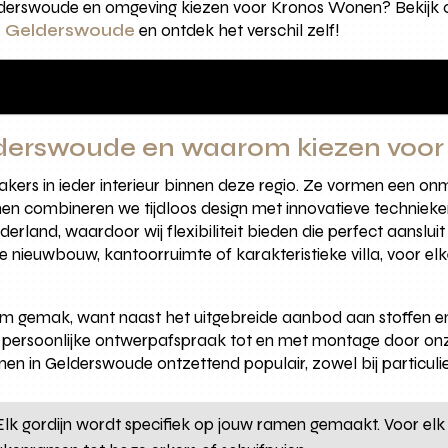
derswoude en omgeving kiezen voor Kronos Wonen? Bekijk o
en Gelderswoude
en ontdek het verschil zelf!
elderswoude en waarom kiezen voo
kers in ieder interieur binnen deze regio. Ze vormen een on
onen combineren we tijdloos design met innovatieve technie
rland, waardoor wij flexibiliteit bieden die perfect aanslui
nieuwbouw, kantoorruimte of karakteristieke villa, voor elke 
am gemak, want naast het uitgebreide aanbod aan stoffen en 
n persoonlijke ontwerpafspraak tot en met montage door onze
n in Gelderswoude ontzettend populair, zowel bij particulier
 Elk gordijn wordt specifiek op jouw ramen gemaakt. Voor el