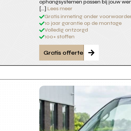
ophangsystemen passen bij jouw wen
[…]
Lees meer
Gratis inmeting onder voorwaarde

10 jaar garantie op de montage

Volledig ontzorgd

100+ stoffen

Gratis offerte
