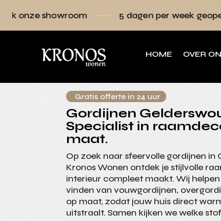
owroom
5 dagen per week geopend
Raa
HOME
OVER O
Gratis offerte in 24 uur
Gordijnen Gelderswo
Specialist in raamdec
maat.
Op zoek naar sfeervolle gordijnen in
Kronos Wonen ontdek je stijlvolle ra
interieur compleet maakt. Wij helpen 
vinden van vouwgordijnen, overgordi
op maat, zodat jouw huis direct war
uitstraalt. Samen kijken we welke sto