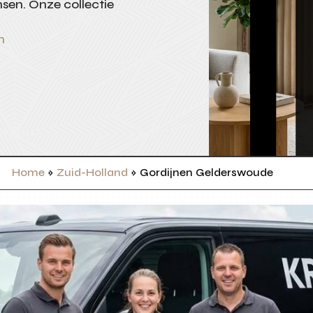
sen. Onze collectie
n
Home
»
Zuid-Holland
»
Gordijnen Gelderswoude