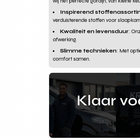
wij het perfecte gordijn, van kleine 
Inspirerend stoffenassort
verduisterende stoffen voor slaapka
Kwaliteit en levensduur
: On
afwerking.
Slimme technieken
: Met opti
comfort samen.
Klaar v