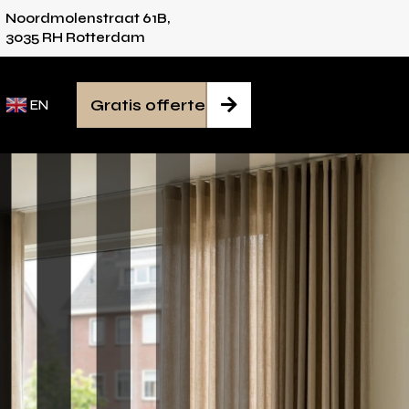
Noordmolenstraat 61B,
ies voor iedere ruimte
Van inmeten tot monta
3035 RH Rotterdam
Gratis offerte

EN