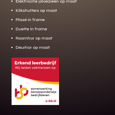
Elektrische jaloezieën op maat
Klikshutters op maat
Plissé in frame
Duette in frame
Raamhor op maat
Deurhor op maat
Gratis offerte
M
op maat?
Binnen 24 uur jouw gratis offerte
10 jaar garantie op de montage
Gratis inmeting (voorwaarden)