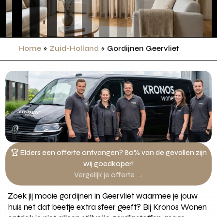
Home
»
Zuid-Holland
»
Gordijnen Geervliet
🏆 Elders een offerte ontvangen? 80% van de gevallen zijn
wij goedkoper!
Vergelijk je offerte →
Zoek jij mooie gordijnen in Geervliet waarmee je jouw
huis net dat beetje extra sfeer geeft? Bij Kronos Wonen