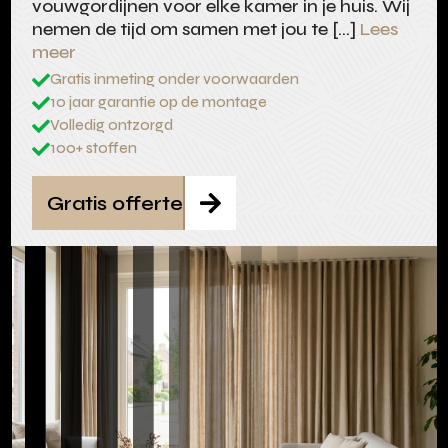
vouwgordijnen voor elke kamer in je huis. Wij
nemen de tijd om samen met jou te […]
Lees
meer
Gratis inmeting onder voorwaarden

10 jaar garantie op de montage

Volledig ontzorgd

100+ stoffen

Gratis offerte
