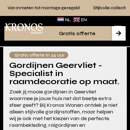
n tot montage geregeld
Stijlvolle collecties voor elk interi
NL
EN
Gratis offerte

Gratis offerte in 24 uur
Gordijnen Geervliet -
Specialist in
raamdecoratie op maat.
Zoek jij mooie gordijnen in Geervliet
waarmee je jouw huis net dat beetje extra
sfeer geeft? Bij Kronos Wonen ontdek je niet
alleen stijlvolle gordijnstoffen, maar helpen
wij je ook met het kiezen van de perfecte
raambekleding, rolgordijnen en