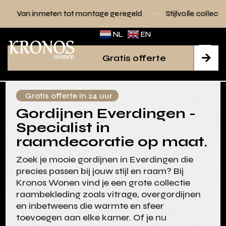
n tot montage geregeld
Stijlvolle collecties voor elk interi
NL
EN
Gratis offerte

Gratis offerte in 24 uur
Gordijnen Everdingen -
Specialist in
raamdecoratie op maat.
Zoek je mooie gordijnen in Everdingen die
precies passen bij jouw stijl en raam? Bij
Kronos Wonen vind je een grote collectie
raambekleding zoals vitrage, overgordijnen
en inbetweens die warmte en sfeer
toevoegen aan elke kamer. Of je nu