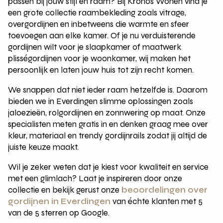
passen bij jouw stijl en raam? Bij Kronos Wonen vind je
een grote collectie raambekleding zoals vitrage,
overgordijnen en inbetweens die warmte en sfeer
toevoegen aan elke kamer. Of je nu verduisterende
gordijnen wilt voor je slaapkamer of maatwerk
plisségordijnen voor je woonkamer, wij maken het
persoonlijk en laten jouw huis tot zijn recht komen.
We snappen dat niet ieder raam hetzelfde is. Daarom
bieden we in Everdingen slimme oplossingen zoals
jaloezieën, rolgordijnen en zonnwering op maat. Onze
specialisten meten gratis in en denken graag mee over
kleur, materiaal en trendy gordijnrails zodat jij altijd de
juiste keuze maakt.
Wil je zeker weten dat je kiest voor kwaliteit en service
met een glimlach? Laat je inspireren door onze
collectie en bekijk gerust onze
beoordelingen over
gordijnen in Everdingen
van échte klanten met 5
van de 5 sterren op Google.