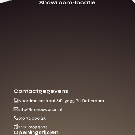
Showroom-locatie
Contactgegevens

Noordmolenstraat 61B, 3035 RH Rotterdam

info@kronoswonen.nl

010 72 000 25

KVK: 91959624
Openingstijden