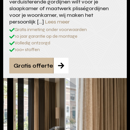
verduisterende gordijnen wilt voor je
slaapkamer of maatwerk plisségordijnen
voor je woonkamer, wij maken het
persoonlijk […]
Lees meer
Gratis inmeting onder voorwaarden

10 jaar garantie op de montage

Volledig ontzorgd

100+ stoffen

Gratis offerte
