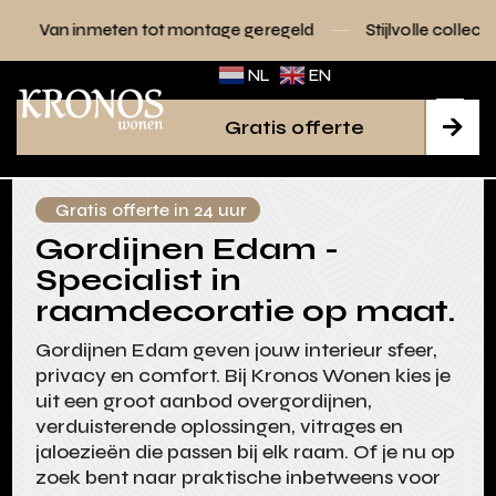
en tot montage geregeld
Stijlvolle collecties voor elk inter
NL
EN
Gratis offerte

Gratis offerte in 24 uur
Gordijnen Edam -
Specialist in
raamdecoratie op maat.
Gordijnen Edam geven jouw interieur sfeer,
privacy en comfort. Bij Kronos Wonen kies je
uit een groot aanbod overgordijnen,
verduisterende oplossingen, vitrages en
jaloezieën die passen bij elk raam. Of je nu op
zoek bent naar praktische inbetweens voor