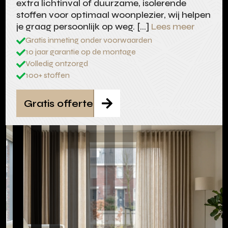
extra lichtinval of duurzame, isolerende
stoffen voor optimaal woonplezier, wij helpen
je graag persoonlijk op weg. […]
Lees meer
Gratis inmeting onder voorwaarden

10 jaar garantie op de montage

Volledig ontzorgd

100+ stoffen

Gratis offerte
