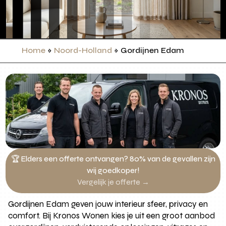
Home
»
Noord-Holland
»
Gordijnen Edam
🏆 Elders een offerte ontvangen? 80% van de gevallen zijn
wij goedkoper!
Vergelijk je offerte →
Gordijnen Edam geven jouw interieur sfeer, privacy en
comfort. Bij Kronos Wonen kies je uit een groot aanbod