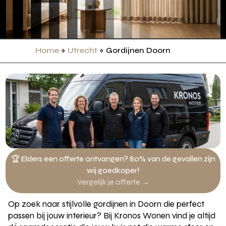
Home
»
Utrecht
»
Gordijnen Doorn
🏆 Elders een offerte ontvangen? 80% van de gevallen zijn
wij goedkoper!
Vergelijk je offerte →
Op zoek naar stijlvolle gordijnen in Doorn die perfect
passen bij jouw interieur? Bij Kronos Wonen vind je altijd