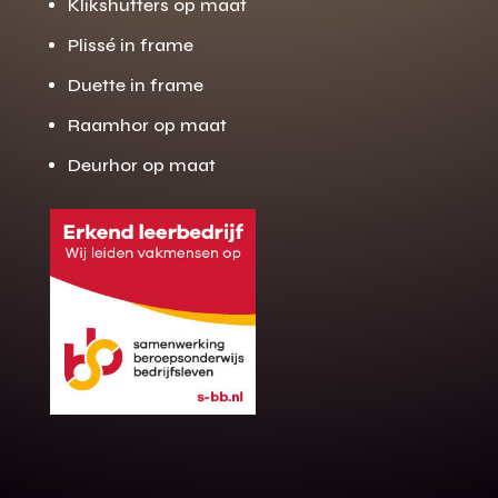
Klikshutters op maat
Plissé in frame
Duette in frame
Raamhor op maat
Deurhor op maat
Gratis offerte
M
op maat?
Binnen 24 uur jouw gratis offerte
10 jaar garantie op de montage
Gratis inmeting (voorwaarden)
Volledig ontzorgd