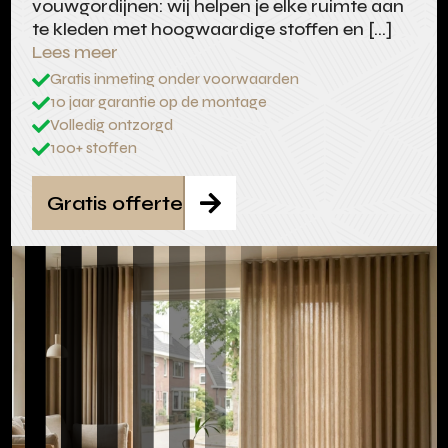
vouwgordijnen: wij helpen je elke ruimte aan
te kleden met hoogwaardige stoffen en […]
Lees meer
Gratis inmeting onder voorwaarden

10 jaar garantie op de montage

Volledig ontzorgd

100+ stoffen

Gratis offerte
