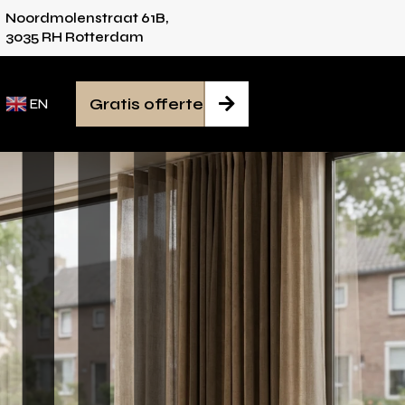
Noordmolenstraat 61B,
ies voor iedere ruimte
Van inmeten tot monta
3035 RH Rotterdam
Gratis offerte

EN