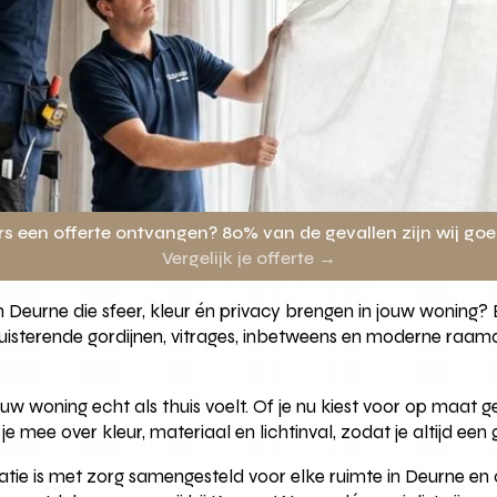
rs een offerte ontvangen? 80% van de gevallen zijn wij go
Vergelijk je offerte →
n in Deurne die sfeer, kleur én privacy brengen in jouw woning?
uisterende gordijnen, vitrages, inbetweens en moderne raamd
ouw woning echt als thuis voelt. Of je nu kiest voor op maat 
je mee over kleur, materiaal en lichtinval, zodat je altijd e
tie is met zorg samengesteld voor elke ruimte in Deurne en