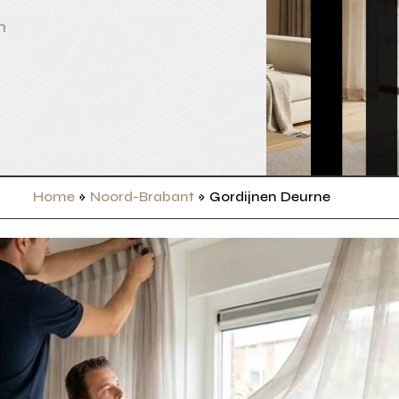
n
Home
»
Noord-Brabant
»
Gordijnen Deurne