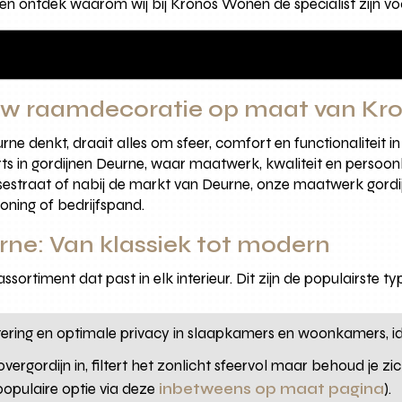
en ontdek waarom wij bij Kronos Wonen dé specialist zijn voo
uw raamdecoratie op maat van K
ne denkt, draait alles om sfeer, comfort en functionaliteit i
rts in gordijnen Deurne, waar maatwerk, kwaliteit en persoonli
gsestraat of nabij de markt van Deurne, onze maatwerk gordi
oning of bedrijfspand.
rne: Van klassiek tot modern
ssortiment dat past in elk interieur. Dit zijn de populairste t
tering en optimale privacy in slaapkamers en woonkamers, id
overgordijn in, filtert het zonlicht sfeervol maar behoud je zi
opulaire optie via deze
inbetweens op maat pagina
).