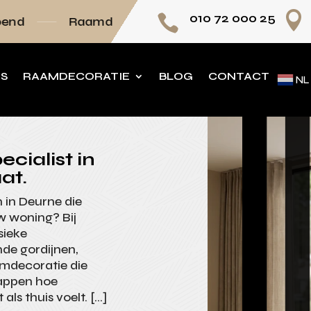

010 72 000 25

mdecoratie volledig op maat
Persoonlijk adv
NS
RAAMDECORATIE
BLOG
CONTACT
NL
cialist in
at.
en in Deurne die
uw woning? Bij
sieke
nde gordijnen,
amdecoratie die
nappen hoe
als thuis voelt. […]