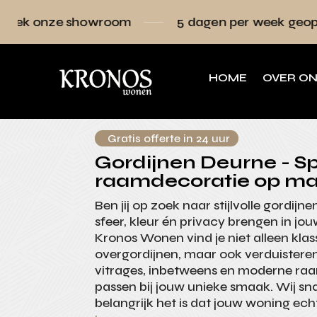
owroom
5 dagen per week geopend
Raa
HOME
OVER O
Gratis offerte in 24 uur
Gordijnen Deurne - Spe
raamdecoratie op ma
Ben jij op zoek naar stijlvolle gordijn
sfeer, kleur én privacy brengen in jo
Kronos Wonen vind je niet alleen klas
overgordijnen, maar ook verduistere
vitrages, inbetweens en moderne ra
passen bij jouw unieke smaak. Wij s
belangrijk het is dat jouw woning echt 