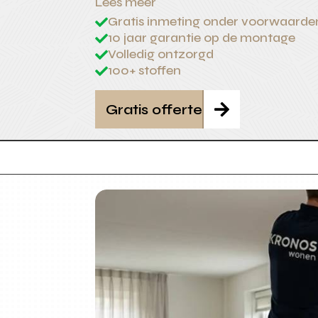
Lees meer
Gratis inmeting onder voorwaarde

10 jaar garantie op de montage

Volledig ontzorgd

100+ stoffen

Gratis offerte
