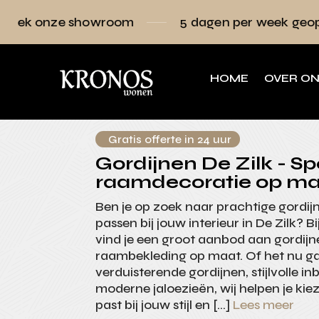
howroom
5 dagen per week geopend
Ra
HOME
OVER O
Gratis offerte in 24 uur
Gordijnen De Zilk - Spe
raamdecoratie op ma
Ben je op zoek naar prachtige gordij
passen bij jouw interieur in De Zilk?
vind je een groot aanbod aan gordijne
raambekleding op maat. Of het nu g
verduisterende gordijnen, stijlvolle i
moderne jaloezieën, wij helpen je kie
past bij jouw stijl en […]
Lees meer