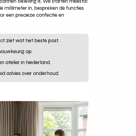
pannen beleving is. We starten meestal
de millimeter in, bespreken de functies
oor een precieze confectie en
ct ziet wat het beste past.
nauwkeurig op.
n atelier in Nederland.
eid advies over onderhoud.