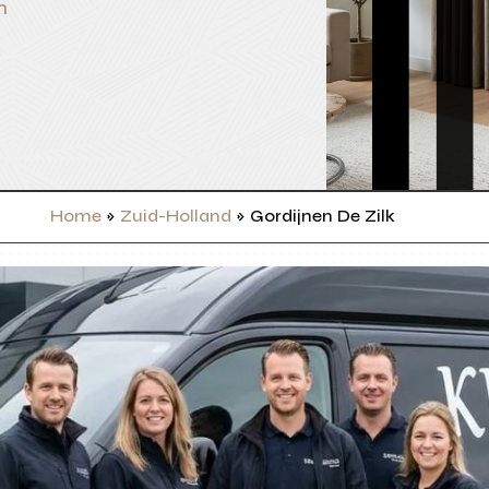
n
Home
»
Zuid-Holland
»
Gordijnen De Zilk