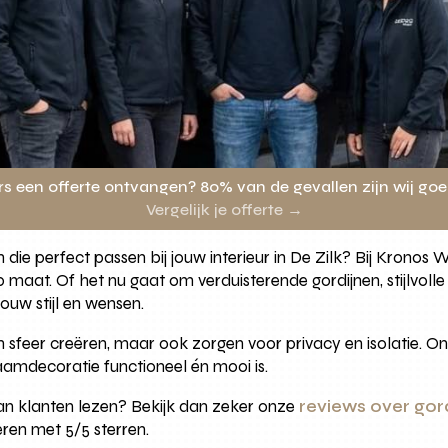
rs een offerte ontvangen? 80% van de gevallen zijn wij go
Vergelijk je offerte →
 die perfect passen bij jouw interieur in De Zilk? Bij Krono
 maat. Of het nu gaat om verduisterende gordijnen, stijlvoll
jouw stijl en wensen.
en sfeer creëren, maar ook zorgen voor privacy en isolatie. O
amdecoratie functioneel én mooi is.
 van klanten lezen? Bekijk dan zeker onze
reviews over gor
en met 5/5 sterren.