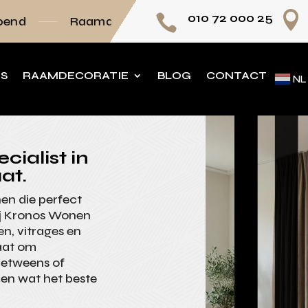

010 72 000 25

amdecoratie volledig op maat
Persoonlijk ad
NS
RAAMDECORATIE
BLOG
CONTACT
NL
cialist in
at.
nen die perfect
 Bij Kronos Wonen
n, vitrages en
aat om
nbetweens of
zen wat het beste