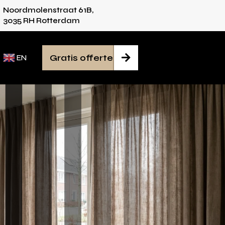
Noordmolenstraat 61B,
vies voor iedere ruimte
Van inmeten tot mon
3035 RH Rotterdam
Gratis offerte

EN