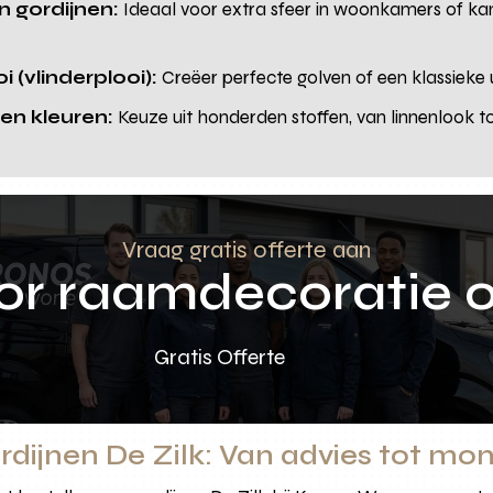
 gordijnen:
Ideaal voor extra sfeer in woonkamers of kant
 (vlinderplooi):
Creëer perfecte golven of een klassieke ui
en kleuren:
Keuze uit honderden stoffen, van linnenlook 
Vraag gratis offerte aan
oor raamdecoratie 
Gratis Offerte
dijnen De Zilk: Van advies tot mo