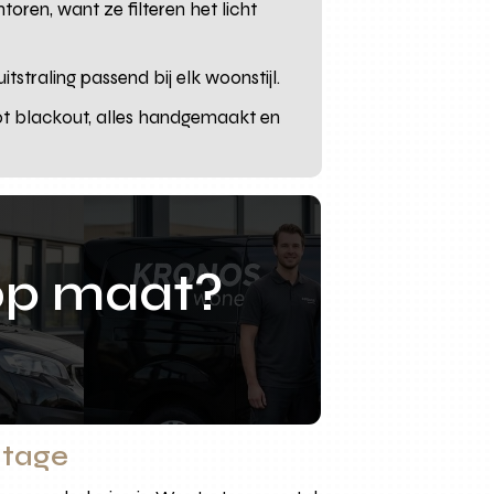
oren, want ze filteren het licht
tstraling passend bij elk woonstijl.
tot blackout, alles handgemaakt en
op maat?
ntage