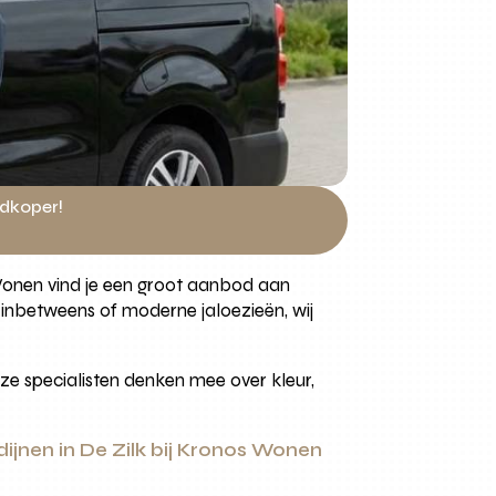
edkoper!
s Wonen vind je een groot aanbod aan
e inbetweens of moderne jaloezieën, wij
nze specialisten denken mee over kleur,
dijnen in De Zilk bij Kronos Wonen