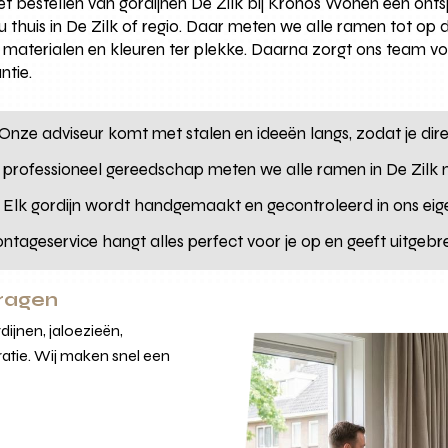
 bestellen van gordijnen De Zilk bij Kronos Wonen een onts
ou thuis in De Zilk of regio. Daar meten we alle ramen tot op 
en materialen en kleuren ter plekke. Daarna zorgt ons team v
ntie.
Onze adviseur komt met stalen en ideeën langs, zodat je dire
professioneel gereedschap meten we alle ramen in De Zilk 
Elk gordijn wordt handgemaakt en gecontroleerd in ons eige
tageservice hangt alles perfect voor je op en geeft uitgebr
vragen
ijnen, jaloezieën,
atie. Wij maken snel een