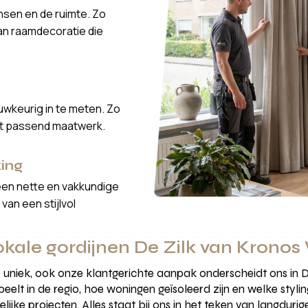
nsen en de ruimte. Zo
van raamdecoratie die
wkeurig in te meten. Zo
ct passend maatwerk.
ing
een nette en vakkundige
van een stijlvol
kale gordijnen De Zilk van Krono
is uniek, ook onze klantgerichte aanpak onderscheidt ons in 
peelt in de regio, hoe woningen geïsoleerd zijn en welke styl
ijke projecten. Alles staat bij ons in het teken van langdurige