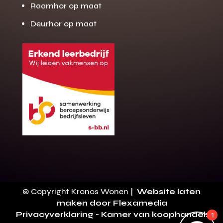
Raamhor op maat
Deurhor op maat
Gratis offerte
M
op maat?
Binnen 24 uur jouw gratis offerte
10 jaar garantie op de montage
Gratis inmeting (voorwaarden)
Volledig ontzorgd
Wij werken landelijk
© Copyright Kronos Wonen |
Website laten
100+ stoffen
maken door Flexamedia
Privacyverklaring
- Kamer van koophandel:
1
Gratis offerte