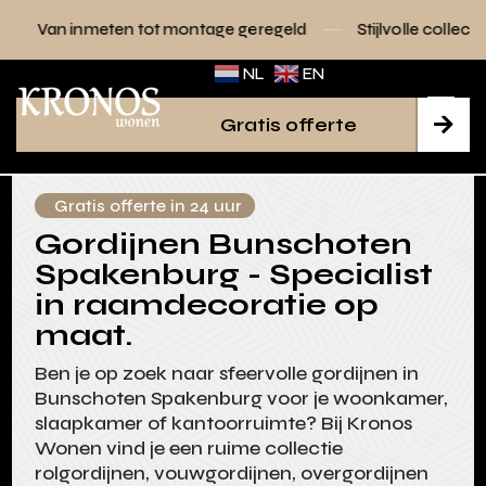
n tot montage geregeld
Stijlvolle collecties voor elk interi
NL
EN
Gratis offerte

Gratis offerte in 24 uur
Gordijnen Bunschoten
Spakenburg - Specialist
in raamdecoratie op
maat.
Ben je op zoek naar sfeervolle gordijnen in
Bunschoten Spakenburg voor je woonkamer,
slaapkamer of kantoorruimte? Bij Kronos
Wonen vind je een ruime collectie
rolgordijnen, vouwgordijnen, overgordijnen