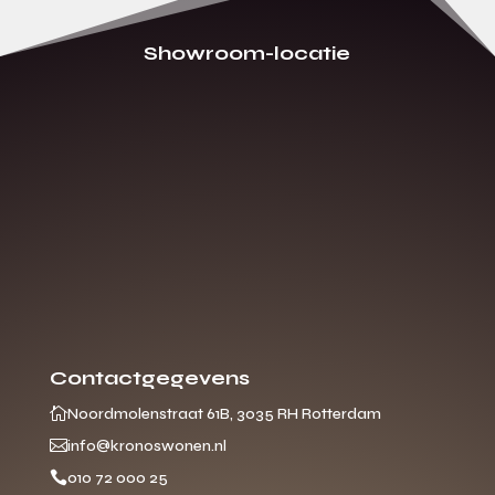
Showroom-locatie
Contactgegevens

Noordmolenstraat 61B, 3035 RH Rotterdam

info@kronoswonen.nl

010 72 000 25