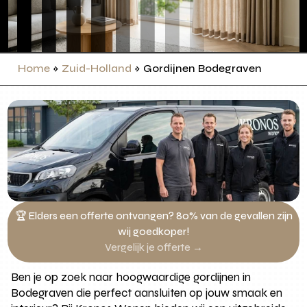
Home
»
Zuid-Holland
»
Gordijnen Bodegraven
🏆 Elders een offerte ontvangen? 80% van de gevallen zijn
wij goedkoper!
Vergelijk je offerte →
Ben je op zoek naar hoogwaardige gordijnen in
Bodegraven die perfect aansluiten op jouw smaak en