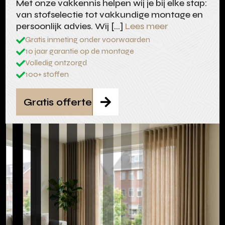
Met onze vakkennis helpen wij je bij elke stap:
van stofselectie tot vakkundige montage en
persoonlijk advies. Wij […]
Lees meer
Gratis inmeting onder voorwaarden

10 jaar garantie op de montage

Volledig ontzorgd

100+ stoffen

Gratis offerte
