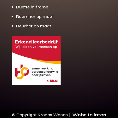
Duette in frame
Raamhor op maat
Deurhor op maat
Gratis offerte
M
op maat?
Binnen 24 uur jouw gratis offerte
10 jaar garantie op de montage
Gratis inmeting (voorwaarden)
Volledig ontzorgd
Wij werken landelijk
© Copyright Kronos Wonen |
Website laten
100+ stoffen