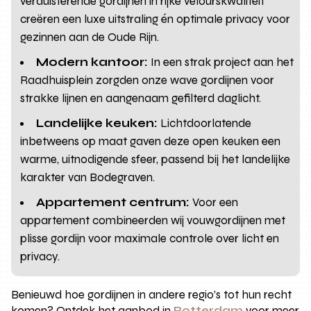
verduisterende gordijnen in rijke velourskwaliteit
creëren een luxe uitstraling én optimale privacy voor
gezinnen aan de Oude Rijn.
Modern kantoor:
In een strak project aan het
Raadhuisplein zorgden onze wave gordijnen voor
strakke lijnen en aangenaam gefilterd daglicht.
Landelijke keuken:
Lichtdoorlatende
inbetweens op maat gaven deze open keuken een
warme, uitnodigende sfeer, passend bij het landelijke
karakter van Bodegraven.
Appartement centrum:
Voor een
appartement combineerden wij vouwgordijnen met
plisse gordijn voor maximale controle over licht en
privacy.
Benieuwd hoe gordijnen in andere regio’s tot hun recht
komen? Ontdek het aanbod in
Rotterdam
voor meer