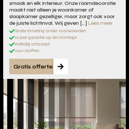
smaak en elk interieur. Onze raamdecoratie
maakt niet alleen je woonkamer of
slaapkamer gezelliger, maar zorgt ook voor
de juiste lichtinval. Wij geven […]
Lees meer
Gratis inmeting onder voorwaarden

10 jaar garantie op de montage

Volledig ontzorgd

100+ stoffen

Gratis offerte
