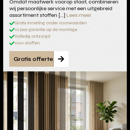
Omdat maatwerk voorop staat, combineren
wij persoonlijke service met een uitgebreid
assortiment stoffen […]
Lees meer
Gratis inmeting onder voorwaarden

10 jaar garantie op de montage

Volledig ontzorgd

100+ stoffen

Gratis offerte
