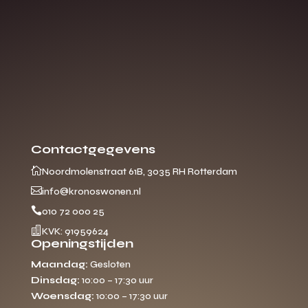
Contactgegevens

Noordmolenstraat 61B, 3035 RH Rotterdam

info@kronoswonen.nl

010 72 000 25

KVK: 91959624
Openingstijden
Maandag:
Gesloten
Dinsdag:
10:00 – 17:30 uur
Woensdag:
10:00 – 17:30 uur