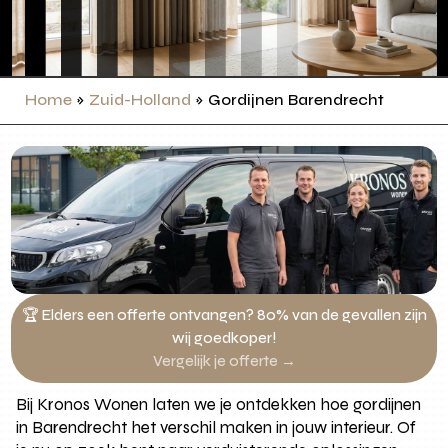
Home
»
Zuid-Holland
»
Gordijnen Barendrecht
🏆 Elders een offerte ontvangen? 80% van de gevallen zijn
wij goedkoper!
Vergelijk je offerte →
Bij Kronos Wonen laten we je ontdekken hoe gordijnen
in Barendrecht het verschil maken in jouw interieur. Of