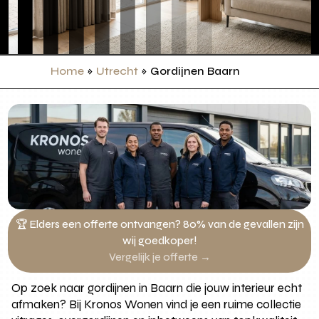
Home
»
Utrecht
»
Gordijnen Baarn
🏆 Elders een offerte ontvangen? 80% van de gevallen zijn
wij goedkoper!
Vergelijk je offerte →
Op zoek naar gordijnen in Baarn die jouw interieur echt
afmaken? Bij Kronos Wonen vind je een ruime collectie