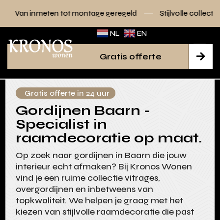
n tot montage geregeld
Stijlvolle collecties voor elk interi
NL
EN
Gratis offerte

Gratis offerte in 24 uur
Gordijnen Baarn -
Specialist in
raamdecoratie op maat.
Op zoek naar gordijnen in Baarn die jouw
interieur echt afmaken? Bij Kronos Wonen
vind je een ruime collectie vitrages,
overgordijnen en inbetweens van
topkwaliteit. We helpen je graag met het
kiezen van stijlvolle raamdecoratie die past