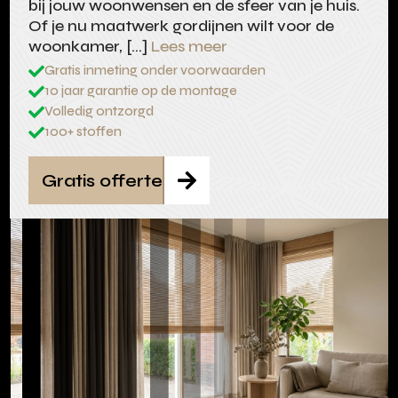
bij jouw woonwensen en de sfeer van je huis.
Of je nu maatwerk gordijnen wilt voor de
woonkamer, […]
Lees meer
Gratis inmeting onder voorwaarden

10 jaar garantie op de montage

Volledig ontzorgd

100+ stoffen

Gratis offerte
