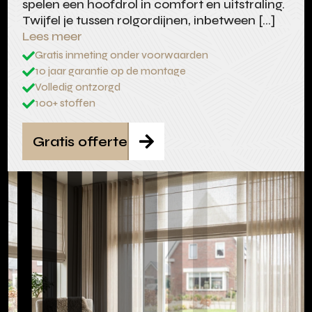
spelen een hoofdrol in comfort en uitstraling.
Twijfel je tussen rolgordijnen, inbetween […]
Lees meer
Gratis inmeting onder voorwaarden

10 jaar garantie op de montage

Volledig ontzorgd

100+ stoffen

Gratis offerte
