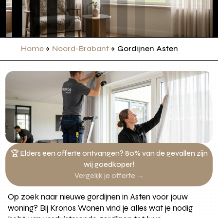
Home
»
Noord-Brabant
»
Gordijnen Asten
🏆 Elders een offerte ontvangen? 80% van de gevallen zijn
wij goedkoper!
Vergelijk je offerte →
Op zoek naar nieuwe gordijnen in Asten voor jouw
woning? Bij Kronos Wonen vind je alles wat je nodig