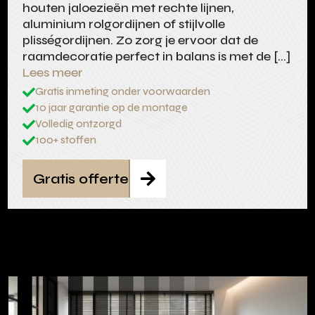
houten jaloezieën met rechte lijnen,
aluminium rolgordijnen of stijlvolle
plisségordijnen. Zo zorg je ervoor dat de
raamdecoratie perfect in balans is met de […]
Lees meer
Gratis inmeting onder voorwaarden

10 jaar garantie op de montage

Volledig ontzorgd

100+ stoffen

Gratis offerte
