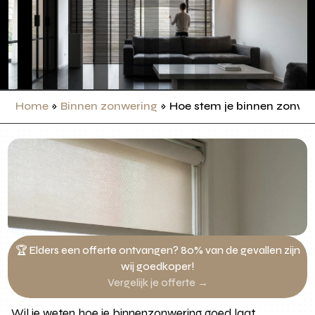
Home
»
Binnen zonwering
»
Hoe stem je binnen zonweri
🏆 Elders een offerte ontvangen? 80% van de gevallen zijn
wij goedkoper!
Vergelijk je offerte →
Wil je weten hoe je binnenzonwering goed laat