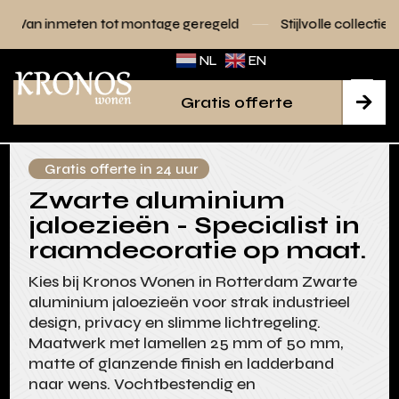
ot montage geregeld
Stijlvolle collecties voor elk interieur
NL
EN
Gratis offerte

Gratis offerte in 24 uur
Zwarte aluminium
jaloezieën - Specialist in
raamdecoratie op maat.
Kies bij Kronos Wonen in Rotterdam Zwarte
aluminium jaloezieën voor strak industrieel
design, privacy en slimme lichtregeling.
Maatwerk met lamellen 25 mm of 50 mm,
matte of glanzende finish en ladderband
naar wens. Vochtbestendig en