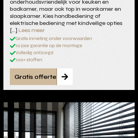
onderhoudsvriendelijk voor keuken en
badkamer, maar ook top in woonkamer en
slaapkamer. Kies handbediening of
elektrische bediening met kindveilige opties
[…]
Lees meer
Gratis inmeting onder voorwaarden

10 jaar garantie op de montage

Volledig ontzorgd

100+ stoffen

Gratis offerte
