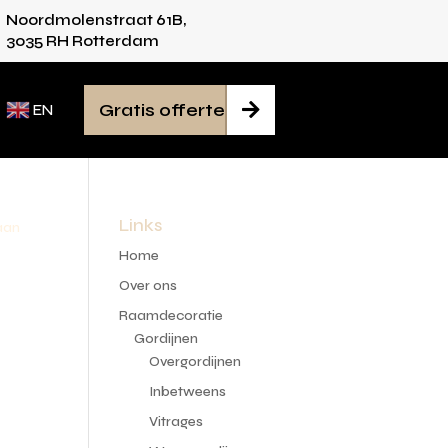
Noordmolenstraat 61B,
soonlijk advies voor iedere ruimte
Van inmete
3035 RH Rotterdam
Gratis offerte

EN
Links
 aan
Home
Over ons
Raamdecoratie
Gordijnen
Overgordijnen
Inbetweens
Vitrages