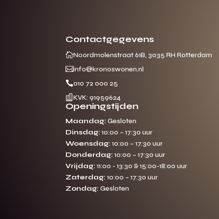
Contactgegevens

Noordmolenstraat 61B, 3035 RH Rotterdam

info@kronoswonen.nl

010 72 000 25

KVK: 91959624
Openingstijden
Maandag:
Gesloten
Dinsdag:
10:00 – 17:30 uur
Woensdag:
10:00 – 17:30 uur
Gratis offerte
Donderdag:
10:00 – 17:30 uur
M
op maat?
Vrijdag:
11:00 - 13:30 & 15:00-18:00 uur
Zaterdag:
10:00 – 17:30 uur
Binnen 24 uur jouw gratis offerte
Zondag:
Gesloten
10 jaar garantie op de montage
Gratis inmeting (voorwaarden)