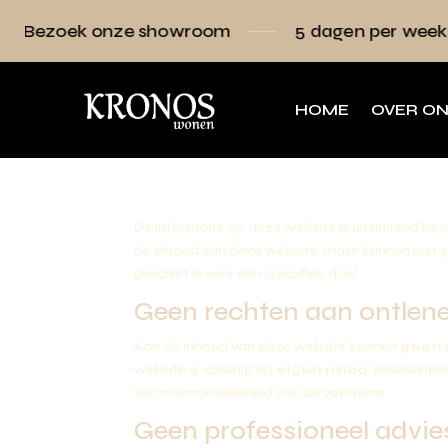
ek onze showroom
5 dagen per week geopen
HOME
OVER O
De informatie op deze website is uitsluitend b
de inhoud van deze website, maar kunnen niet gara
geschikt is voor een specifiek doel.
Geen rechten aan ontlen
Aan de inhoud van deze website kunnen
geen 
website is volledig op
eigen risico
. Beslissing
verantwoordelijkheid van de gebruiker.
Geen professioneel advie