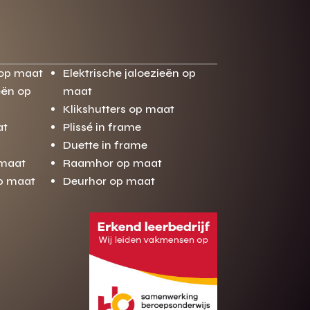
 op maat
Elektrische jaloezieën op
eën op
maat
Klikshutters op maat
at
Plissé in frame
Duette in frame
 maat
Raamhor op maat
op maat
Deurhor op maat