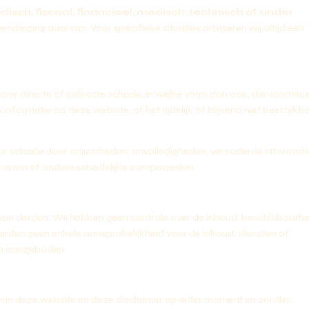
idisch, fiscaal, financieel, medisch, technisch of ander
vervanging daarvan. Voor specifieke situaties adviseren wij altijd een
or directe of indirecte schade, in welke vorm dan ook, die voortvloei
informatie op deze website, of het tijdelijk of blijvend niet beschikb
voor schade door onjuistheden, onvolledigheden, verouderde informati
virussen of andere schadelijke componenten.
van derden. Wij hebben geen controle over de inhoud, beschikbaarhe
rden geen enkele aansprakelijkheid voor de inhoud, diensten of
en aangeboden.
van deze website en deze disclaimer op ieder moment en zonder