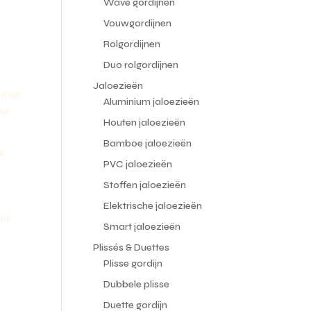
Wave gordijnen
Vouwgordijnen
Rolgordijnen
Duo rolgordijnen
Jaloezieën
t uit
Aluminium jaloezieën
aar
Houten jaloezieën
Bamboe jaloezieën
e,
PVC jaloezieën
Stoffen jaloezieën
Elektrische jaloezieën
id
Smart jaloezieën
Plissés & Duettes
Plisse gordijn
Dubbele plisse
Duette gordijn