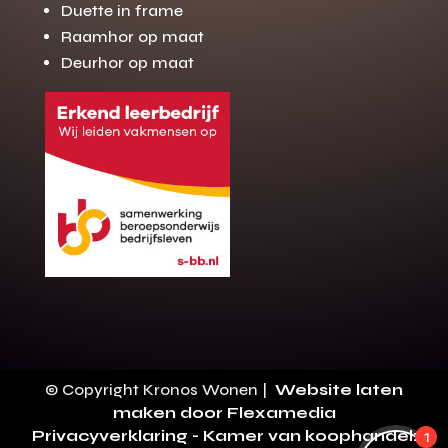
Duette in frame
Raamhor op maat
Deurhor op maat
Gratis offerte
M
op maat?
Binnen 24 uur jouw gratis offerte
10 jaar garantie op de montage
Gratis inmeting (voorwaarden)
Volledig ontzorgd
Wij werken landelijk
© Copyright Kronos Wonen |
Website laten
100+ stoffen
maken door Flexamedia
Privacyverklaring
- Kamer van koophandel:
1
Gratis offerte